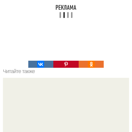
Читайте также
Чахохбили. Одно из вкуснейших блюд грузинской кухни.