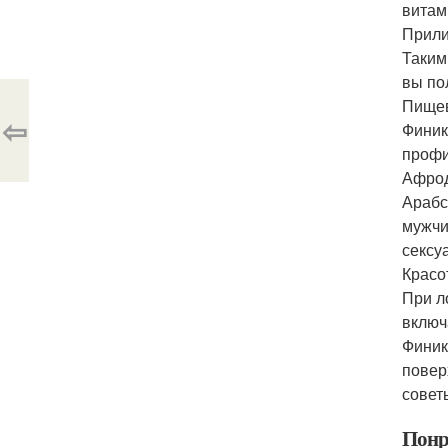
витам
Прили
Таким
вы по
Пищев
⇦
Финик
профи
Афрод
Арабс
мужчи
сексу
Красо
При л
включ
Финик
повер
совет
Понр