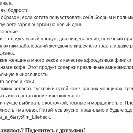
ина а.
вы бодрости.
 образом, если хотите почувствовать себя бодрым и полным
лучаете заряд энергии на целый день.
арение.
и - это идеальный продукт для пищеварения, полезный при 
лактики заболеваний желудочно-кишечного тракта и даже р
изиак.
кие женщины много веков в качестве афродизиака финики 
нам в кофе. Этот продукт содержит различные аминокисл
альную выносливость.
та волос и кожи.
омких волосах, тусклой и сухой коже, ранних морщинах, тр
ать их в состав косметических масок.
и лучше выбирать с косточкой, темные и морщинистые. Пло
хность - матовая. Питайтесь вкусно, правильно и будьте з
ы_в_быту@m_Lifehack.
авилось? Поделитесь с друзьями!