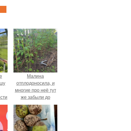
е
Малина
ышу
отплодоносила, и
многие про неё тут
сти
же забыли до
ие?
следующего лета.