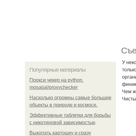
Съе
У нек
тольк
Популярные материалы
орган
Прокси чекер на python.
финик
mosajjal/proxychecker
Чем ж
Насколько огромны самые большие
Чисты
объекты в природе и космосе.
Эффективные таблетки для борьбы
с никотиновой зависимостью
Выкопать картошку и сразу