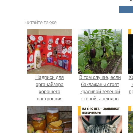
Читайте также
Надписи для
В том случае, если
Х
органайзера
баклажаны стоят
хорошего
красивой зелёной
п
настроения
стеной, а плодов
распечатать. Идеи
почти не видно -
"Органайзеров
радоваться тут
Хорошего
нечему.
Настроения" с