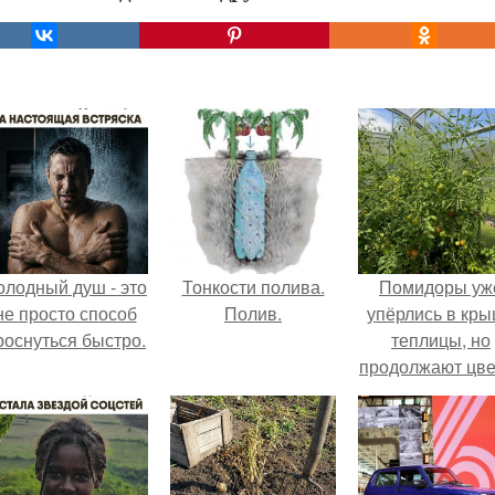
олодный душ - это
Тонкости полива.
Помидоры уж
не просто способ
Полив.
упёрлись в кр
роснуться быстро.
теплицы, но
продолжают цве
как сумасшедш