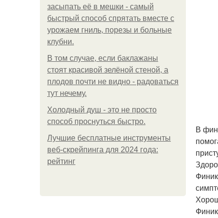
засыпать её в мешки - самый
быстрый способ спрятать вместе с
урожаем гниль, порезы и больные
клубни.
В том случае, если баклажаны
стоят красивой зелёной стеной, а
плодов почти не видно - радоваться
тут нечему.
Холодный душ - это не просто
способ проснуться быстро.
В фин
Лучшие бесплатные инструменты
помог
веб-скрейпинга для 2024 года:
прист
рейтинг
Здоро
Финик
симпт
Хорош
Финик