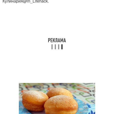
Кулинария@m_Lifehack.