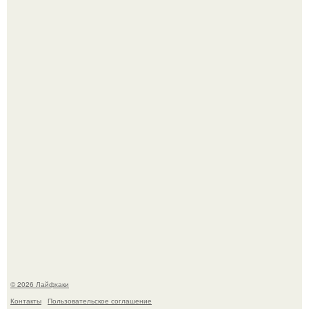
Сняли лук или ранний картофель и бросили голую грядку
до весны?
Одно случайное фото эфиопской девушки Элизабет
деста мгновенно разлетелось по всему интернету и
сделало её новой звездой соцсетей.
© 2026 Лайфхаки
Контакты
Пользовательское соглашение