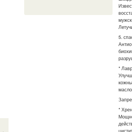
Извес
восст
мужск
Летуч
5. спа
Антио
биохи
разру
* Лав
Улучш
кожны
масло
Запре
* Хрен
Мощно
дейст
цисти