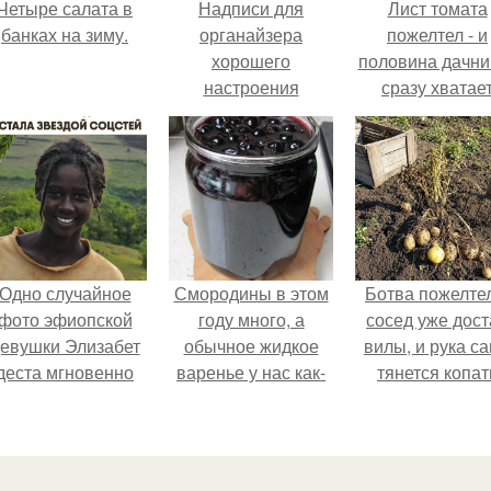
Четыре салата в
Надписи для
Лист томата
банках на зиму.
органайзера
пожелтел - и
хорошего
половина дачни
настроения
сразу хватае
распечатать. Идеи
удобрение.
"Органайзеров
Хорошего
Настроения" с
примерами
подарочков.
Одно случайное
Смородины в этом
Ботва пожелте
фото эфиопской
году много, а
сосед уже дост
евушки Элизабет
обычное жидкое
вилы, и рука с
деста мгновенно
варенье у нас как-
тянется копат
разлетелось по
то не очень едят.
картошку.
сему интернету и
сделало её новой
вездой соцсетей.