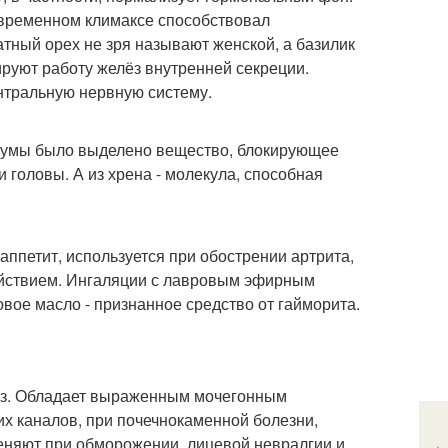
евременном климаксе способствовал
тный орех не зря называют женской, а базилик
руют работу желёз внутренней секреции.
нтральную нервную систему.
ркумы было выделено вещество, блокирующее
головы. А из хрена - молекула, способная
ппетит, используется при обострении артрита,
йствием. Ингаляции с лавровым эфирным
ое масло - признанное средство от гайморита.
ёз. Обладает выраженным мочегонным
х каналов, при почечнокаменной болезни,
меняют при обморожении, лицевой невралгии и