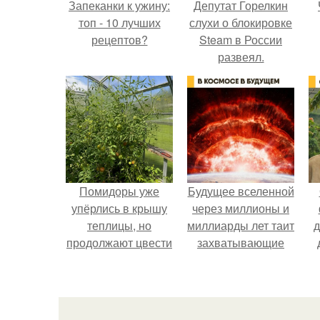
Запеканки к ужину:
Депутат Горелкин
топ - 10 лучших
слухи о блокировке
рецептов?
Steam в России
развеял.
Помидоры уже
Будущее вселенной
упёрлись в крышу
через миллионы и
теплицы, но
миллиарды лет таит
д
продолжают цвести
захватывающие
как сумасшедшие?
тайны.
в
з