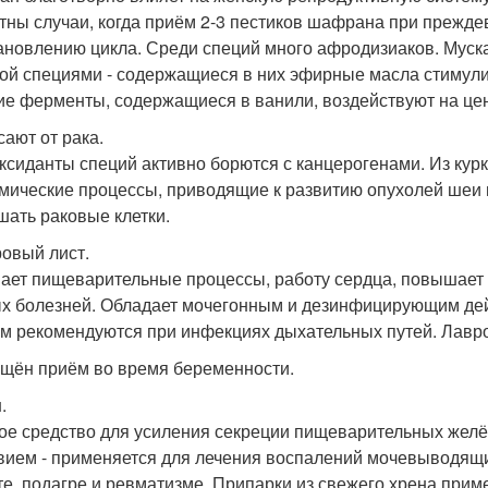
тны случаи, когда приём 2-3 пестиков шафрана при прежд
ановлению цикла. Среди специй много афродизиаков. Муска
ой специями - содержащиеся в них эфирные масла стимули
ие ферменты, содержащиеся в ванили, воздействуют на це
сают от рака.
ксиданты специй активно борются с канцерогенами. Из ку
мические процессы, приводящие к развитию опухолей шеи и 
шать раковые клетки.
ровый лист.
ает пищеварительные процессы, работу сердца, повышает а
х болезней. Обладает мочегонным и дезинфицирующим де
м рекомендуются при инфекциях дыхательных путей. Лавров
щён приём во время беременности.
.
е средство для усиления секреции пищеварительных жел
вием - применяется для лечения воспалений мочевыводящи
те, подагре и ревматизме. Припарки из свежего хрена при