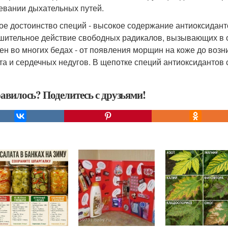
евании дыхательных путей.
ое достоинство специй - высокое содержание антиоксидант
шительное действие свободных радикалов, вызывающих в о
ен во многих бедах - от появления морщин на коже до возн
та и сердечных недугов. В щепотке специй антиоксидантов 
авилось? Поделитесь с друзьями!