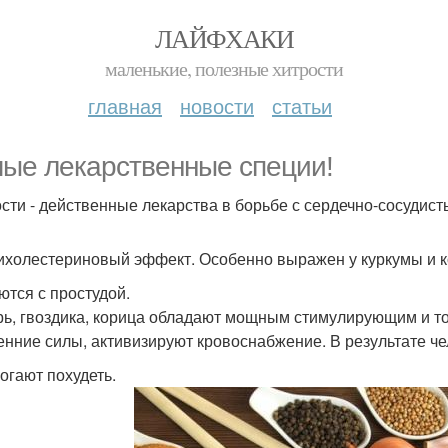
ЛАЙФХАКИ
маленькие, полезные хитрости
главная
новости
статьи
ые лекарственные специи!
сти - действенные лекарства в борьбе с сердечно-сосудис
тихолестериновый эффект. Особенно выражен у куркумы и 
ются с простудой.
ь, гвоздика, корица обладают мощным стимулирующим и 
енние силы, активизируют кровоснабжение. В результате ч
могают похудеть.