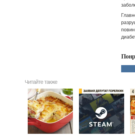
забол
Главн
разру
повин
диабе
Понр
Читайте также