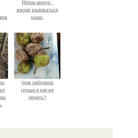
Яблок много -
вроде радоваться
ков
надо.
т
ла,
Чем заболела
ал
груша и как ее
ама
лечить?
ь