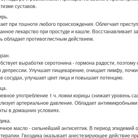
тизме суставов.
ирь.
ает при тошноте любого происхождения. Облегчает приступ
анное лекарство при простуде и кашле. Восстанавливает з
ь обладает противоглистным действием.
ран.
бствует выработке серотонина - гормона радости, поэтому
и депрессии. Улучшает пищеварение, очищает лимфу, почки и
 в сосудах, улучшает цвет лица и повышает потенцию.
ца.
евное употребление 1 ч. ложки корицы снижает уровень сах
лизует артериальное давление. Обладает антимикробными 
кты в домашних условиях.
дика.
ичное масло - сильнейший антисептик. В период эпидемий 
терапии. Гвоздика оказывает анестезирующее действие при