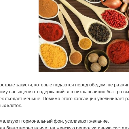
острые закуски, которые подаются перед обедом, не разжиг
ому насыщению: содержащийся в них капсаицин быстро выз
ек съедает меньше. Помимо этого капсаицин увеличивает р
ых клеток.
рмализуют гормональный фон, усиливают желание.
н благотворно влияет на женскую репродуктивную систему,