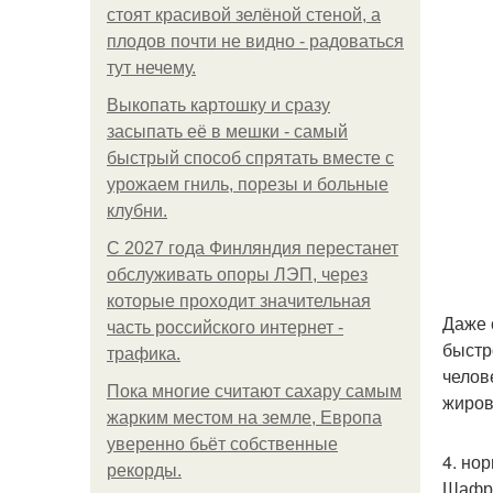
стоят красивой зелёной стеной, а
плодов почти не видно - радоваться
тут нечему.
Выкопать картошку и сразу
засыпать её в мешки - самый
быстрый способ спрятать вместе с
урожаем гниль, порезы и больные
клубни.
С 2027 года Финляндия перестанет
обслуживать опоры ЛЭП, через
которые проходит значительная
Даже 
часть российского интернет -
быстр
трафика.
челов
Пока многие считают сахару самым
жиров
жарким местом на земле, Европа
уверенно бьёт собственные
4. но
рекорды.
Шафра