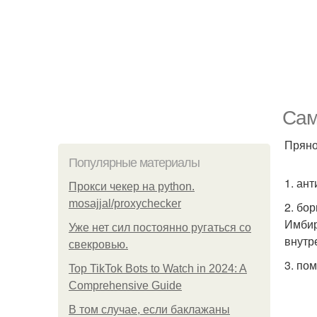
Сам
Пряно
Популярные материалы
1. ан
Прокси чекер на python.
mosajjal/proxychecker
2. бор
Имбир
Уже нет сил постоянно ругаться со
внутр
свекровью.
3. по
Top TikTok Bots to Watch in 2024: A
Comprehensive Guide
В том случае, если баклажаны