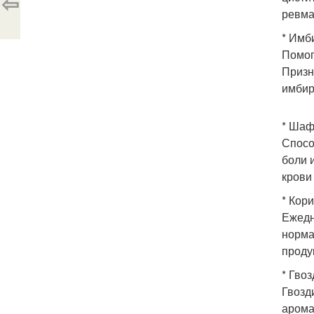
⇦
ревма
* Имб
Помог
Призн
имбир
* Шаф
Спосо
боли 
крови
* Кори
Ежедн
норма
проду
* Гвоз
Гвозд
арома