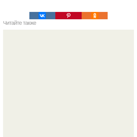
Читайте также
100 причин почему я с тобой дружу. Подарки. 100
причин, почему ты моя лучшая подруга.