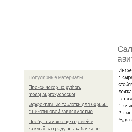
Сал
ави
Ингре
1 сыр
Популярные материалы
стебл
Прокси чекер на python.
ложка
mosajjal/proxychecker
Готов
Эффективные таблетки для борьбы
1. оч
с никотиновой зависимостью
2. см
будет
Пробу снимаю еще горячей и
каждый раз радуюсь: кабачки не