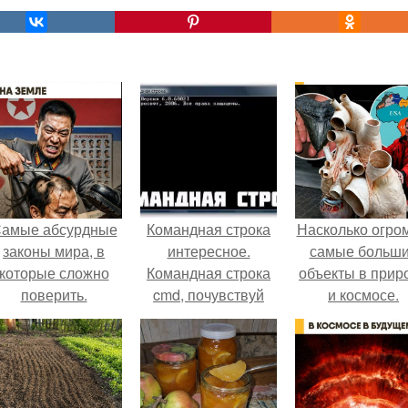
амые абсурдные
Командная строка
Насколько огро
законы мира, в
интересное.
самые больш
которые сложно
Командная строка
объекты в прир
поверить.
cmd, почувствуй
и космосе.
себя хакером.