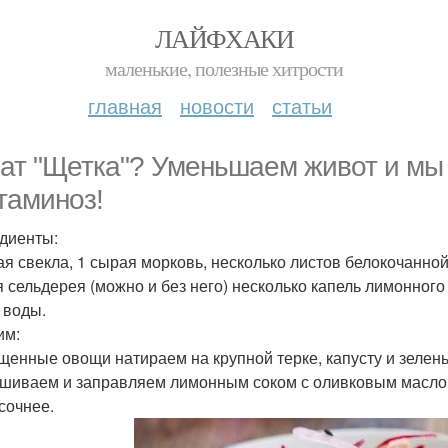
ЛАЙФХАКИ
маленькие, полезные хитрости
главная
новости
статьи
ат "Щетка"? Уменьшаем живот и мы
таминоз!
диенты:
ая свекла, 1 сырая морковь, несколько листов белокочанной
я сельдерея (можно и без него) несколько капель лимонного 
 воды.
им:
ищенные овощи натираем на крупной терке, капусту и зелен
ешиваем и заправляем лимонным соком с оливковым маслом
 сочнее.