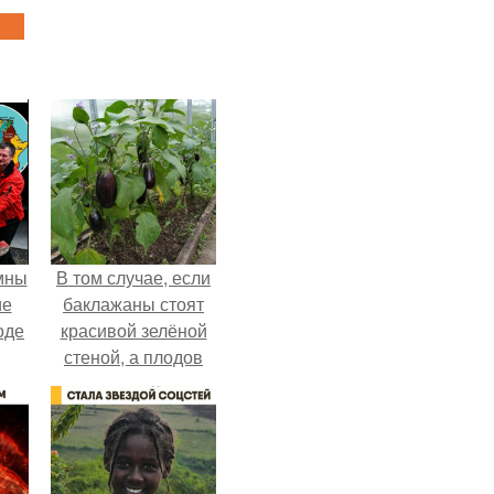
мны
В том случае, если
ие
баклажаны стоят
оде
красивой зелёной
стеной, а плодов
почти не видно -
радоваться тут
нечему.