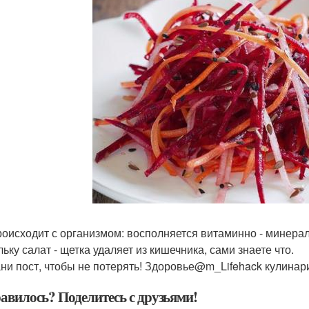
роисходит с организмом: восполняется витаминно - минера
ьку салат - щетка удаляет из кишечника, сами знаете что.
ни пост, чтобы не потерять! Здоровье@m_Lifehack кулина
авилось? Поделитесь с друзьями!