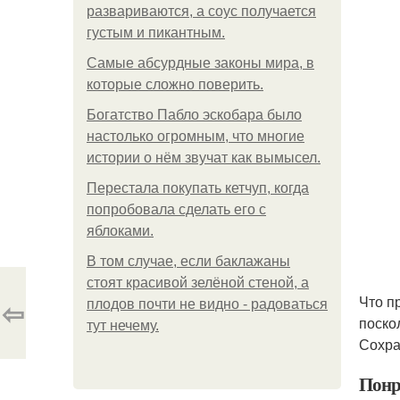
развариваются, а соус получается
густым и пикантным.
Самые абсурдные законы мира, в
которые сложно поверить.
Богатство Пабло эскобара было
настолько огромным, что многие
истории о нём звучат как вымысел.
Перестала покупать кетчуп, когда
попробовала сделать его с
яблоками.
В том случае, если баклажаны
стоят красивой зелёной стеной, а
Что п
⇦
плодов почти не видно - радоваться
поскол
тут нечему.
Сохра
Понр