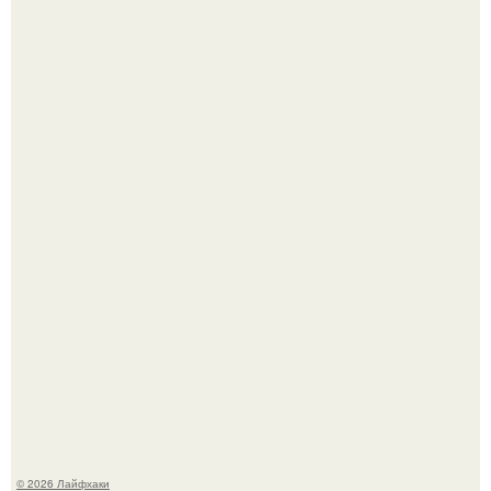
Помидоры уже упёрлись в крышу теплицы, но
продолжают цвести как сумасшедшие?
Малина отплодоносила, и многие про неё тут же забыли
до следующего лета.
© 2026 Лайфхаки