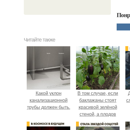
Понр
Читайте также
Какой уклон
В том случае, если
канализационной
баклажаны стоят
с
трубы должен быть.
красивой зелёной
стеной, а плодов
почти не видно -
радоваться тут