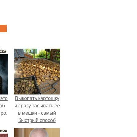
 это
Выкопать картошку
об
и сразу засыпать её
ро.
в мешки - самый
быстрый способ
спрятать вместе с
урожаем гниль,