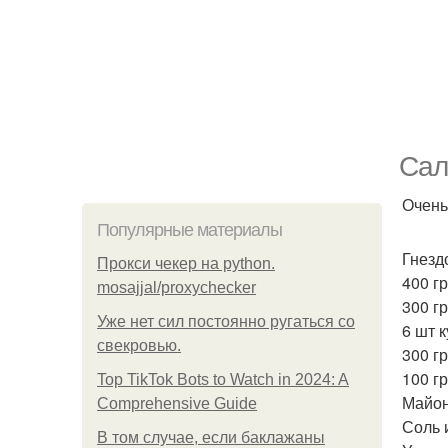
Сал
Очень
Популярные материалы
Гнезд
Прокси чекер на python.
400 г
mosajjal/proxychecker
300 г
Уже нет сил постоянно ругаться со
6 шт 
свекровью.
300 гр
100 гр
Top TikTok Bots to Watch in 2024: A
Майон
Comprehensive Guide
Соль 
В том случае, если баклажаны