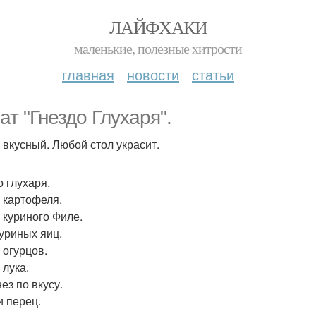
ЛАЙФХАКИ
маленькие, полезные хитрости
главная
новости
статьи
ат "Гнездо Глухаря".
 вкусный. Любой стол украсит.
о глухаря.
р картофеля.
р куриного Филе.
куриных яиц.
 огурцов.
 лука.
ез по вкусу.
и перец.