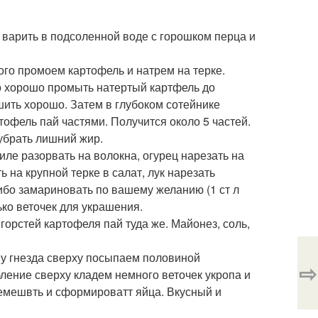
 варить в подсоленной воде с горошком перца и
го промоем картофель и натрем на терке.
о хорошо промыть натертый картфель до
шить хорошо. Затем в глубоком сотейнике
офель пай частями. Получится около 5 частей.
убрать лишний жир.
ле разорвать на волокна, огурец нарезать на
ь на крупной терке в салат, лук нарезать
ибо замариновать по вашему желанию (1 ст л
ько веточек для украшения.
орстей картофеля пай туда же. Майонез, соль,
у гнезда сверху посыпаем половиной
⇨
ление сверху кладем немного веточек укропа и
ремешвть и сформироватт яйца. Вкусный и