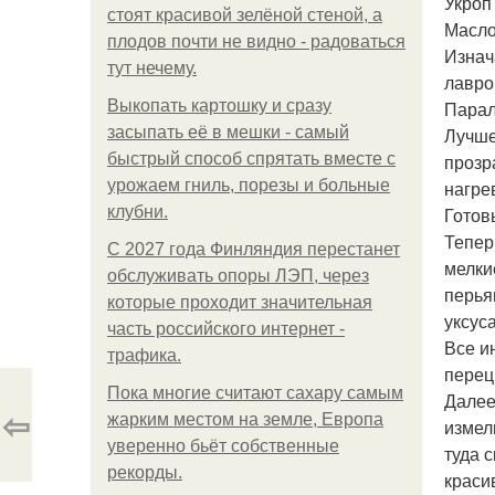
Укроп 
стоят красивой зелёной стеной, а
Масло
плодов почти не видно - радоваться
Изнач
тут нечему.
лавро
Выкопать картошку и сразу
Парал
засыпать её в мешки - самый
Лучше
быстрый способ спрятать вместе с
прозр
урожаем гниль, порезы и больные
нагре
клубни.
Готов
Тепер
С 2027 года Финляндия перестанет
мелкие
обслуживать опоры ЛЭП, через
перья
которые проходит значительная
уксус
часть российского интернет -
Все и
трафика.
перец
Пока многие считают сахару самым
Далее
⇦
жарким местом на земле, Европа
измел
уверенно бьёт собственные
туда 
рекорды.
краси