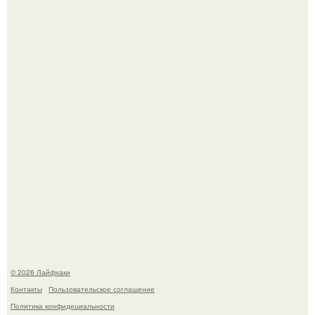
Малина отплодоносила, и многие про неё тут же забыли
до следующего лета.
Из мягких груш красивого варенья дольками не
получится.
© 2026 Лайфхаки
Контакты
Пользовательское соглашение
Политика конфидециальности