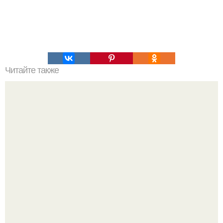
Читайте также
Как сшить простынь на резинке пошагово.