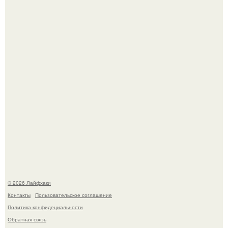
Будущее вселенной через миллионы и миллиарды лет
таит захватывающие тайны.
Смородины в этом году много, а обычное жидкое
варенье у нас как-то не очень едят.
© 2026 Лайфхаки
Контакты
Пользовательское соглашение
Политика конфидециальности
Обратная связь