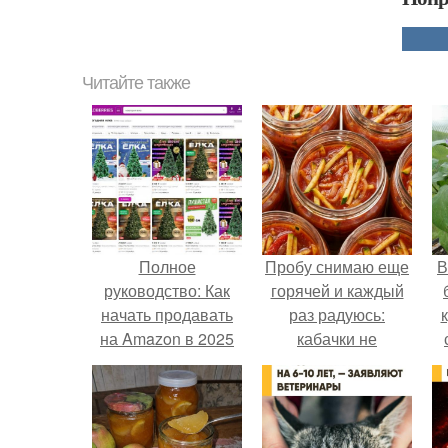
Читайте также
Полное
Пробу снимаю еще
В
руководство: Как
горячей и каждый
начать продавать
раз радуюсь:
на Amazon в 2025
кабачки не
году
развариваются, а
соус получается
густым и
пикантным.