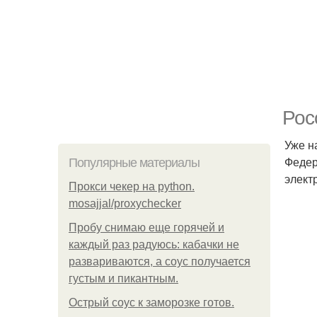
Рос
Уже н
Федер
Популярные материалы
элект
Прокси чекер на python.
mosajjal/proxychecker
Пробу снимаю еще горячей и
каждый раз радуюсь: кабачки не
развариваются, а соус получается
густым и пикантным.
Острый соус к заморозке готов.