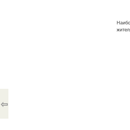
Наибо
жител
⇦