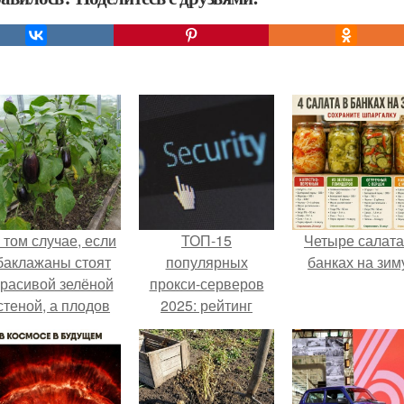
 том случае, если
ТОП-15
Четыре салата
баклажаны стоят
популярных
банках на зим
красивой зелёной
прокси-серверов
стеной, а плодов
2025: рейтинг
почти не видно -
лучших решений
радоваться тут
для анонимности и
нечему.
безопасности