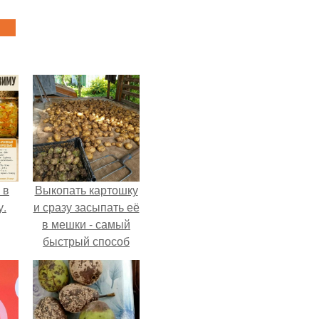
 в
Выкопать картошку
у.
и сразу засыпать её
в мешки - самый
быстрый способ
спрятать вместе с
урожаем гниль,
порезы и больные
клубни.