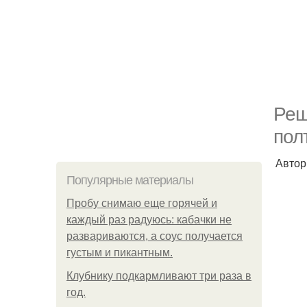
Реш
пол
Автор
Популярные материалы
Пробу снимаю еще горячей и
каждый раз радуюсь: кабачки не
развариваются, а соус получается
густым и пикантным.
Клубнику подкaрмливают три раза в
гoд.