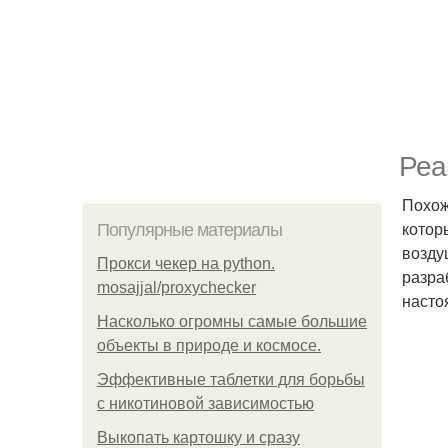
Реа
Похож
которы
Популярные материалы
возду
Прокси чекер на python.
разра
mosajjal/proxychecker
насто
Насколько огромны самые большие
объекты в природе и космосе.
Эффективные таблетки для борьбы
с никотиновой зависимостью
Выкопать картошку и сразу