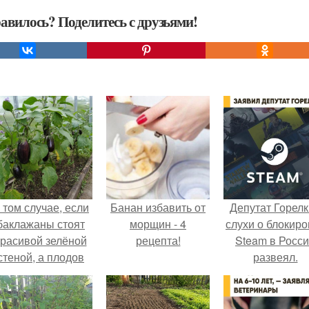
авилось? Поделитесь с друзьями!
 том случае, если
Банан избавить от
Депутат Горел
баклажаны стоят
морщин - 4
слухи о блокиро
красивой зелёной
рецепта!
Steam в Росс
стеной, а плодов
развеял.
почти не видно -
радоваться тут
нечему.