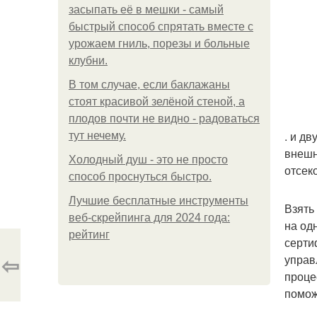
засыпать её в мешки - самый
быстрый способ спрятать вместе с
урожаем гниль, порезы и больные
клубни.
В том случае, если баклажаны
стоят красивой зелёной стеной, а
плодов почти не видно - радоваться
. и д
тут нечему.
внешн
Холодный душ - это не просто
отсек
способ проснуться быстро.
Лучшие бесплатные инструменты
Взять
веб-скрейпинга для 2024 года:
на од
рейтинг
серти
⇦
управ
проце
помож