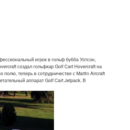
фессиональный игрок в гольф бубба Уотсон,
ercraft создал гольфкар Golf Cart Hovercraft на
олю, теперь в сотрудничестве с Martin Aircraft
ательный аппарат Golf Cart Jetpack. В