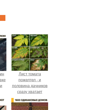
кин
Лист томата
вке
пожелтел - и
ии
половина дачников
сразу хватает
удобрение.