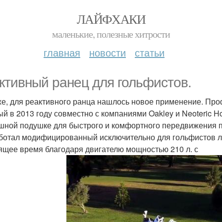
ЛАЙФХАКИ
маленькие, полезные хитрости
главная
новости
статьи
ктивный ранец для гольфистов.
е, для реактивного ранца нашлось новое применение. Про
й в 2013 году совместно с компаниями Oakley и Neoteric Hov
шной подушке для быстрого и комфортного передвижения по п
ботал модифицированный исключительно для гольфистов лет
ящее время благодаря двигателю мощностью 210 л. с