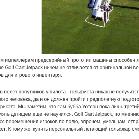
вум импеллерам предсерийный прототип машины способен лет
е Golf Cart Jetpack ничем не отличается от оригинальной в
ов для игрового инвентаря.
 в полёт попутчиков у пилота - гольфиста никак не получит
ного человека, да и он должен пройти предполетную подгот
фиката. Мы заметим, что сам бубба Уотсон пока лишь трети
лять детищем еще не научился. Golf Cart Jetpack, по мнени
сс перемещения игроков по полю, впрочем, умельцам, отпра
ет. К тому же, купить персональный летающий гольфкар см