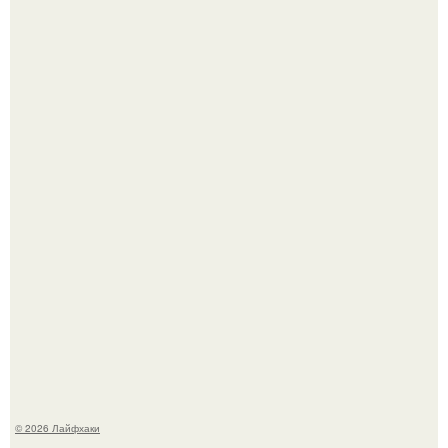
Ботва пожелтела, сосед уже достал вилы, и рука сама
тянется копать картошку.
В Дубае существует район, который кажется ошибкой
самой реальности.
© 2026 Лайфхаки