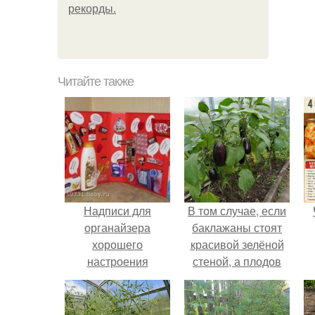
рекорды.
Читайте также
Надписи для
В том случае, если
органайзера
баклажаны стоят
хорошего
красивой зелёной
настроения
стеной, а плодов
распечатать. Идеи
почти не видно -
"Органайзеров
радоваться тут
Хорошего
нечему.