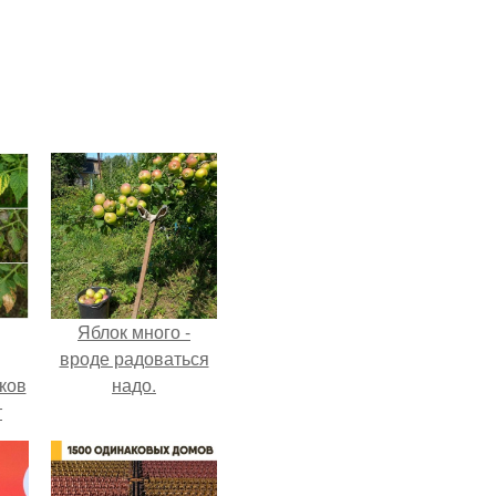
Яблок много -
вроде радоваться
ков
надо.
т