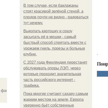
В том случае, если баклажаны
стоят красивой зелёной стеной, а
плодов почти не видно - радоваться
тут нечему.
Выкопать картошку и сразу
засыпать её в мешки - самый
быстрый способ спрятать вместе с
урожаем гниль, порезы и больные
.
клубни.
Понр
С 2027 года Финляндия перестанет
обслуживать опоры ЛЭП, через
которые проходит значительная
часть российского интернет -
трафика.
⇦
Пока многие считают сахару самым
жарким местом на земле, Европа
уверенно бьёт собственные