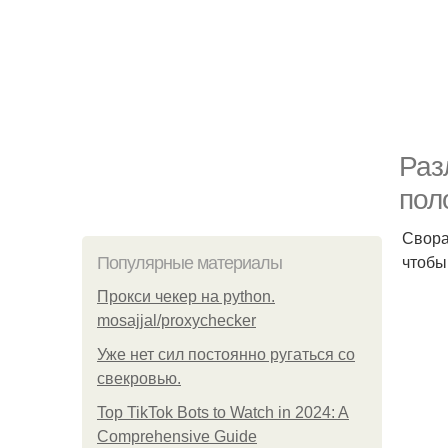
Раз
пол
Свора
чтобы
Популярные материалы
Прокси чекер на python.
mosajjal/proxychecker
Уже нет сил постоянно ругаться со
свекровью.
Top TikTok Bots to Watch in 2024: A
Comprehensive Guide