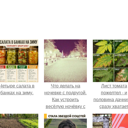
Четыре салата в
Что делать на
Лист томата
банках на зиму.
ночевке с подругой.
пожелтел - и
Как устроить
половина дачни
весёлую ночёвку с
сразу хватае
подружками
удобрение.