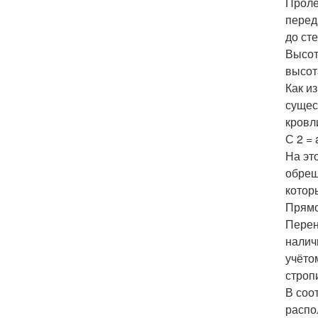
Пролё
перед
до ст
Высот
высот
Как и
сущес
кровл
С 2 = 
На эт
обреш
котор
Прямо
Перен
налич
учёто
строп
В соо
распо