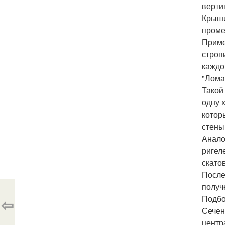
верти
Крыши
проме
Приме
строп
каждо
"Лома
Такой
одну 
котор
стены
Анало
ригел
скатов
После
получ
Подбо
⇦
Сечен
центр