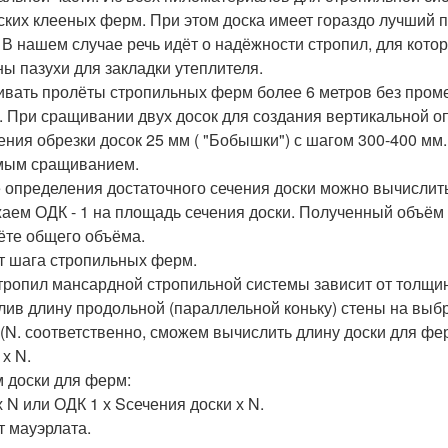
ских клееных ферм. При этом доска имеет гораздо лучший п
. В нашем случае речь идёт о надёжности стропил, для которы
ны пазухи для закладки утеплителя.
ивать пролёты стропильных ферм более 6 метров без пром
. При сращивании двух досок для создания вертикальной о
ения обрезки досок 25 мм ( "Бобышки") с шагом 300-400 мм
мым сращиванием.
 определения достаточного сечения доски можно вычислит
аем ОДК - 1 на площадь сечения доски. Полученный объём 
ёте общего объёма.
т шага стропильных ферм.
тропил мансардной стропильной системы зависит от толщи
лив длину продольной (параллельной коньку) стены на вы
(N. соответственно, сможем вычислить длину доски для фе
 х N.
 доски для ферм:
х N или ОДК 1 х Sсечения доски х N.
т мауэрлата.