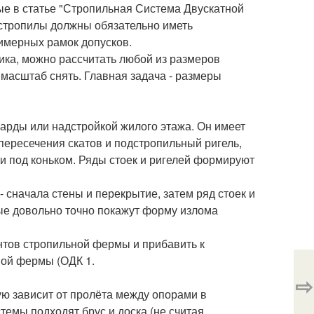
ые в статье "Стропильная Система Двускатной
стропилы должны обязательно иметь
имерных рамок допусков.
ка, можно рассчитать любой из размеров
масштаб снять. Главная задача - размеры
сарды или надстройкой жилого этажа. Он имеет
 пересечения скатов и подстропильный ригель,
к и под коньком. Ряды стоек и ригелей формируют
сначала стены и перекрытие, затем ряд стоек и
рые довольно точно покажут форму излома
нтов стропильной фермы и прибавить к
ной фермы (ОДК 1.
⇨
ю зависит от пролёта между опорами в
темы подходят брус и доска (не считая