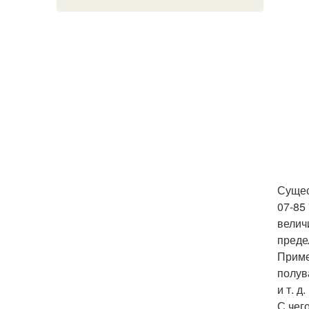
Сущес
07-85
велич
преде
Приме
полув
и т. д
С чего