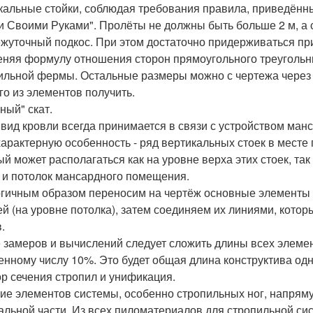
кальные стойки, соблюдая требования правила, приведённ
 Своими Руками". Пролёты не должны быть больше 2 м, а 
жуточный подкос. При этом достаточно придерживаться пр
няя формулу отношения сторон прямоугольного треугольни
ильной фермы. Остальные размеры можно с чертежа через 
го из элементов получить.
ный" скат.
 вид кровли всегда принимается в связи с устройством ман
характерную особенность - ряд вертикальных стоек в месте
ый может располагаться как на уровне верха этих стоек, та
 и потолок мансардного помещения.
гичным образом переносим на чертёж основные элементы - 
ей (на уровне потолка), затем соединяем их линиями, кото
.
 замеров и вычислений следует сложить длины всех элеме
енному числу 10%. Это будет общая длина конструктива од
р сечения стропил и унификация.
ие элементов системы, особенно стропильных ног, напряму
альной части. Из всех пиломатериалов для стропильной сис