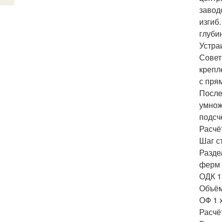
завод
изгиб
глуби
Устра
Совет
крепл
с пря
После
умнож
подсч
Расчё
Шаг с
Разде
ферм 
ОДК 1
Объём
ОФ 1 
Расчё