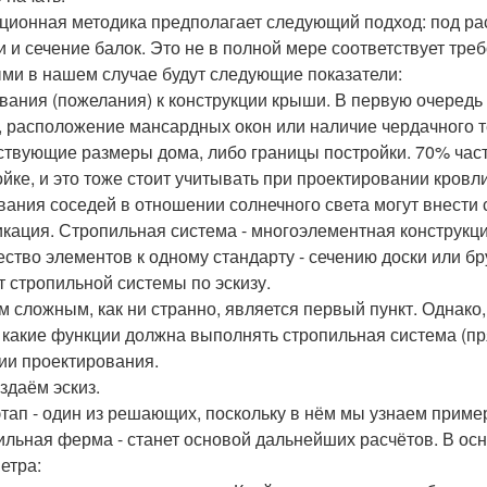
ционная методика предполагает следующий подход: под рас
и и сечение балок. Это не в полной мере соответствует тр
ми в нашем случае будут следующие показатели:
вания (пожелания) к конструкции крыши. В первую очередь 
, расположение мансардных окон или наличие чердачного 
твующие размеры дома, либо границы постройки. 70% част
ойке, и это тоже стоит учитывать при проектировании кров
вания соседей в отношении солнечного света могут внести 
кация. Стропильная система - многоэлементная конструкц
ество элементов к одному стандарту - сечению доски или бр
т стропильной системы по эскизу.
 сложным, как ни странно, является первый пункт. Однако,
, какие функции должна выполнять стропильная система (п
дии проектирования.
здаём эскиз.
этап - один из решающих, поскольку в нём мы узнаем приме
ильная ферма - станет основой дальнейших расчётов. В осн
етра: