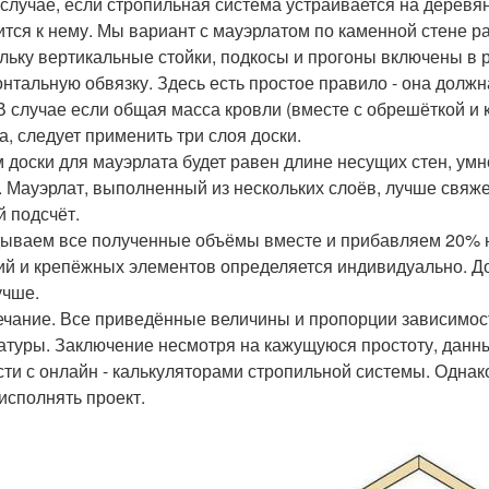
 случае, если стропильная система устраивается на деревя
ится к нему. Мы вариант с мауэрлатом по каменной стене р
льку вертикальные стойки, подкосы и прогоны включены в 
онтальную обвязку. Здесь есть простое правило - она долж
 В случае если общая масса кровли (вместе с обрешёткой 
а, следует применить три слоя доски.
 доски для мауэрлата будет равен длине несущих стен, умн
. Мауэрлат, выполненный из нескольких слоёв, лучше свяже
 подсчёт.
ываем все полученные объёмы вместе и прибавляем 20% на
ий и крепёжных элементов определяется индивидуально. До
учше.
чание. Все приведённые величины и пропорции зависимост
атуры. Заключение несмотря на кажущуюся простоту, данн
сти с онлайн - калькуляторами стропильной системы. Однак
 исполнять проект.