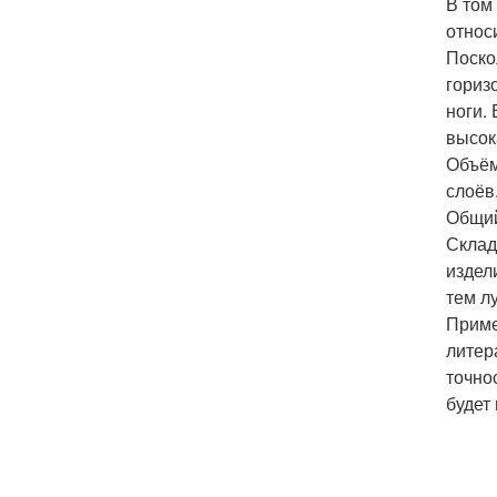
В том
относ
Поско
гориз
ноги.
высок
Объём
слоёв
Общий
Склад
издел
тем л
Приме
литер
точно
будет