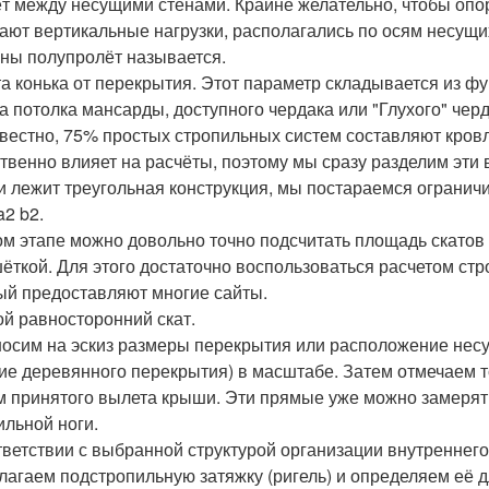
т между несущими стенами. Крайне желательно, чтобы опо
ают вертикальные нагрузки, располагались по осям несущих
ены полупролёт называется.
а конька от перекрытия. Этот параметр складывается из ф
а потолка мансарды, доступного чердака или "Глухого" чер
звестно, 75% простых стропильных систем составляют кров
твенно влияет на расчёты, поэтому мы сразу разделим эти 
и лежит треугольная конструкция, мы постараемся огранич
a2 b2.
ом этапе можно довольно точно подсчитать площадь скатов 
ёткой. Для этого достаточно воспользоваться расчетом ст
ый предоставляют многие сайты.
й равносторонний скат.
осим на эскиз размеры перекрытия или расположение несущ
ие деревянного перекрытия) в масштабе. Затем отмечаем т
м принятого вылета крыши. Эти прямые уже можно замерять
ильной ноги.
тветствии с выбранной структурой организации внутреннег
лагаем подстропильную затяжку (ригель) и определяем её д