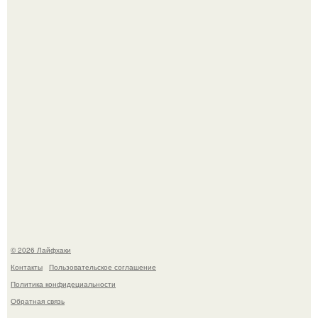
Малина отплодоносила, и многие про неё тут же забыли
до следующего лета.
Сняли лук или ранний картофель и бросили голую грядку
до весны?
© 2026 Лайфхаки
Контакты
Пользовательское соглашение
Политика конфидециальности
Обратная связь