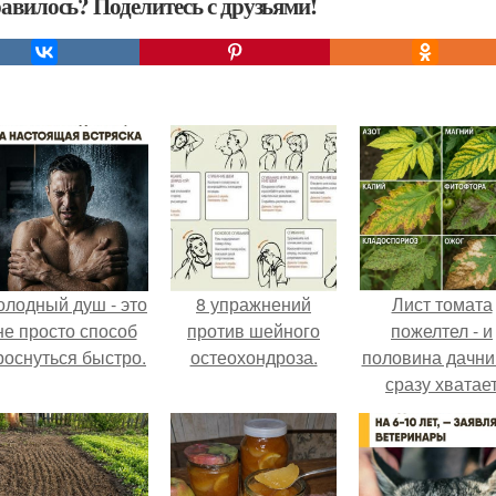
авилось? Поделитесь с друзьями!
олодный душ - это
8 упражнений
Лист томата
не просто способ
против шейного
пожелтел - и
роснуться быстро.
остеохондроза.
половина дачни
сразу хватае
удобрение.