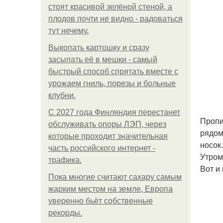
стоят красивой зелёной стеной, а
плодов почти не видно - радоваться
тут нечему.
Выкопать картошку и сразу
засыпать её в мешки - самый
быстрый способ спрятать вместе с
урожаем гниль, порезы и больные
клубни.
С 2027 года Финляндия перестанет
Пропи
обслуживать опоры ЛЭП, через
рядом
которые проходит значительная
носок
часть российского интернет -
Утром
трафика.
Вот и
Пока многие считают сахару самым
жарким местом на земле, Европа
уверенно бьёт собственные
рекорды.