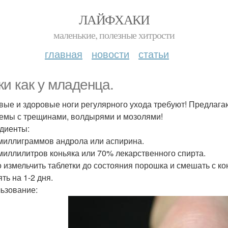
ЛАЙФХАКИ
маленькие, полезные хитрости
главная
новости
статьи
ки как у младенца.
вые и здоровые ноги регулярного ухода требуют! Предлага
емы с трещинами, волдырями и мозолями!
диенты:
 миллиграммов андрола или аспирина.
 миллилитров коньяка или 70% лекарственного спирта.
 измельчить таблетки до состояния порошка и смешать с ко
ть на 1-2 дня.
ьзование: