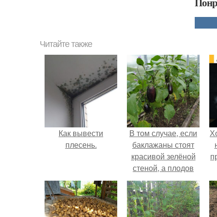
Понр
Читайте также
Как вывести
В том случае, если
Х
плесень.
баклажаны стоят
красивой зелёной
п
стеной, а плодов
почти не видно -
радоваться тут
нечему.