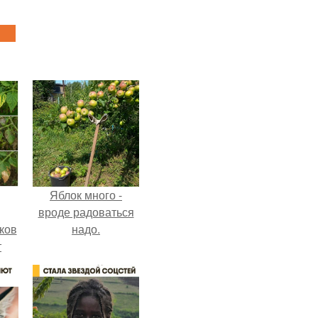
Яблок много -
вроде радоваться
ков
надо.
т