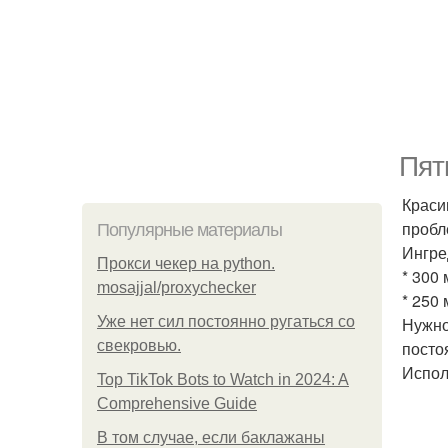
Пят
Краси
пробл
Популярные материалы
Ингре
Прокси чекер на python.
* 300
mosajjal/proxychecker
* 250
Уже нет сил постоянно ругаться со
Нужно
свекровью.
постоя
Испол
Top TikTok Bots to Watch in 2024: A
Comprehensive Guide
В том случае, если баклажаны