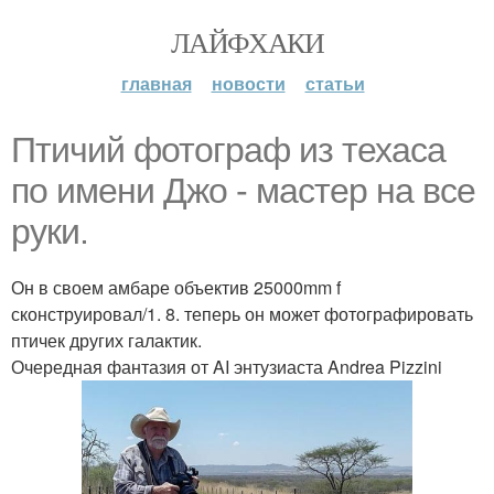
ЛАЙФХАКИ
главная
новости
статьи
Птичий фотограф из техаса
по имени Джо - мастер на все
руки.
Он в своем амбаре объектив 25000mm f
сконструировал/1. 8. теперь он может фотографировать
птичек других галактик.
Очередная фантазия от AI энтузиаста Andrea Pizzini