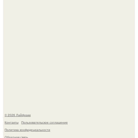
Смородины в этом году много, а обычное жидкое
варенье у нас как-то не очень едят.
Автоваз крупнейшее обновление Lada Niva Legend за
всю историю представил.
© 2026 Лайфхаки
Контакты
Пользовательское соглашение
Политика конфидециальности
Обратная связь