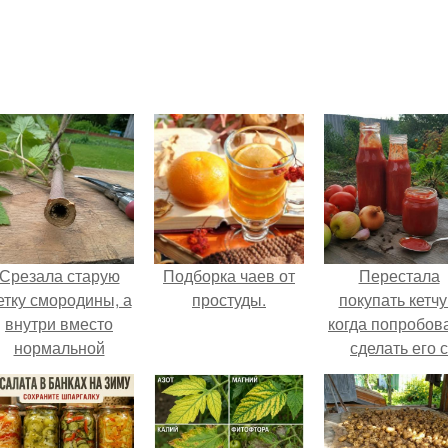
Срезала старую
Подборка чаев от
Перестала
етку смородины, а
простуды.
покупать кетчу
внутри вместо
когда попробов
нормальной
сделать его с
светлой
яблоками.
сердцевины
оказалась чёрная
пустота.