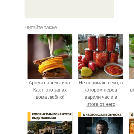
Читайте также
Аромат апельсина.
Не понимаю лечо, в
Как я это запах
котором перец
в
дома люблю!
варили час и в
итоге от него
остались одни
бесформенные
тряпочки.