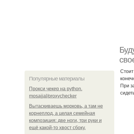
Буд
сво
Стоит 
конеч
Популярные материалы
При з
Прокси чекер на python.
сидет
mosajjal/proxychecker
Вытаскиваешь морковь, а там не
корнеплод, а целая семейная
композиция: две ноги, три руки и
ещё какой-то хвост сбоку.