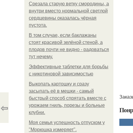
Срезала старую ветку смородины, а
внутри вместо нормальной светлой
сердцевины оказалась чёрная
пустота.
В том случае, если баклажаны
стоят красивой зелёной стеной, а
плодов почти не видно - радоваться
тут нечему.
Эффективные таблетки для борьбы
с никотиновой зависимостью
Выкопать картошку и сразу
засыпать её в мешки - самый
Заказ
быстрый способ спрятать вместе с
⇦
урожаем гниль, порезы и больные
Понр
клубни.
Моя семья успешность отпуском у
"Морюшка измеряет".