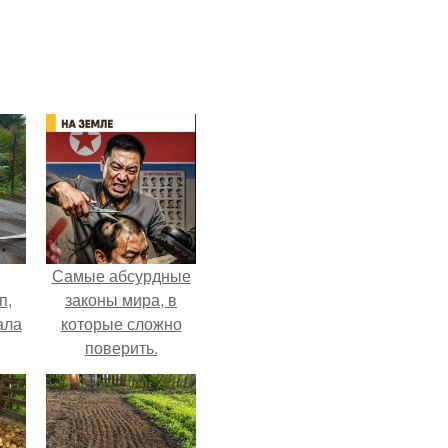
Самые абсурдные
п,
законы мира, в
ала
которые сложно
поверить.