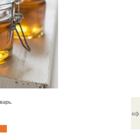
варь.
⇨