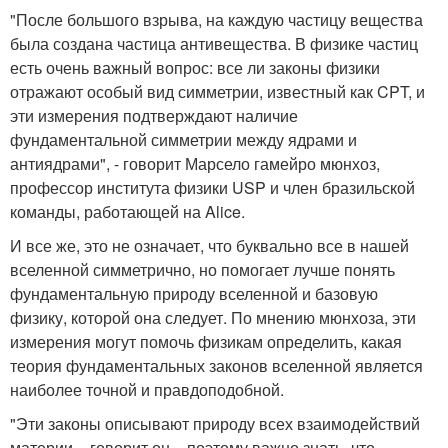
"После большого взрыва, на каждую частицу вещества
была создана частица антивещества. В физике частиц
есть очень важный вопрос: все ли законы физики
отражают особый вид симметрии, известный как CPT, и
эти измерения подтверждают наличие
фундаментальной симметрии между ядрами и
антиядрами", - говорит Марсело гамейро мюнхоз,
профессор института физики USP и член бразильской
команды, работающей на Alice.
И все же, это не означает, что буквально все в нашей
вселенной симметрично, но помогает лучше понять
фундаментальную природу вселенной и базовую
физику, которой она следует. По мнению мюнхоза, эти
измерения могут помочь физикам определить, какая
теория фундаментальных законов вселенной является
наиболее точной и правдоподобной.
"Эти законы описывают природу всех взаимодействий
материи, - говорит он. - поэтому важно знать, что