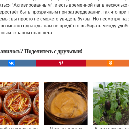
аться "Активированным", и есть временной лаг в несколько 
перестаёт быть прозрачным при затвердевании, так что при 
емы: вы просто не сможете увидеть буквы. Но несмотря на э
, возможно однажды нам не придётся выбирать между удобн
рным экраном планшета.
авилось? Поделитесь с друзьями!
робу снимаю еще
Мазь от многих
В том случае, е