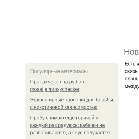
Нов
Есть 
связь
Популярные материалы
планш
Прокси чекер на python.
между
mosajjal/proxychecker
Эффективные таблетки для борьбы
с никотиновой зависимостью
Пробу снимаю еще горячей и
каждый раз радуюсь: кабачки не
развариваются, а соус получается