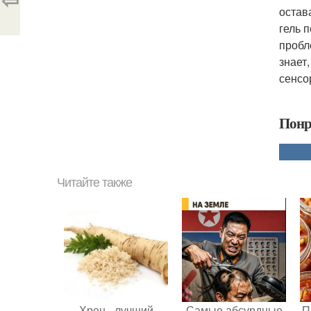
остав
гель 
пробл
знает
сенсо
Понр
Читайте также
Хрен - лучший
Самые абсурдные
П