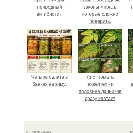
природный
законы мира, в
антибиотик.
которые сложно
поверить.
Четыре салата в
Лист томата
банках на зиму.
пожелтел - и
в
половина дачников
сразу хватает
удобрение.
© 2026 Лайфхаки
К