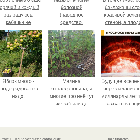
горячей и каждый
болезней
баклажаны сто
раз радуюсь:
(народное
красивой зелё
кабачки не
средство.
стеной, а плод
развариваются, а
почти не видно
соус получается
радоваться ту
густым и
нечему.
пикантным.
Яблок много -
Малина
Будущее вселен
роде радоваться
отплодоносила, и
через миллион
надо.
многие про неё тут
миллиарды лет 
же забыли до
захватывающ
следующего лета.
тайны.
онтакты
Пользовательское соглашение
Обратная связь