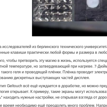
а исследователей из берлинского технического университе
нные клавиши практически любой формы и размера в любой
ого, чтобы претворить эту магию в жизнь, используется спе
тной температуре, но затвердевающий при нагреве. 7-Дюйм
 такого геля и проводящей плёнки. Плёнка проводит электри
ованию дискретных выступающих частей дисплея.
тип Geltouch всё ещё нуждается в доработке, но можно пр
логия открывает. К примеру, такие экраны могут использов
" находить нужные настройки, не открывая взгляда от доро
же время необходимо ещё преодолеть много проблем. Наприм