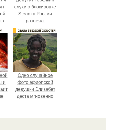
ят
слухи о блокировке
ной
Steam в России
ов
развеял.
 -
т
ной
Одно случайное
ы и
фото эфиопской
таит
девушки Элизабет
ие
деста мгновенно
разлетелось по
всему интернету и
сделало её новой
звездой соцсетей.