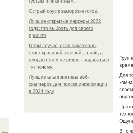
густым и пикантным.
Острый соус к заморозке готов.
Лучшие открытые парсеры 2022
года: что выбрать для своего
проекта
В том случае, если баклажаны
стоят красивой зелёной стеной, а
Групп
плодов почти не видно - радоваться
време
тут нечему.
Для т
Лучшие альтернативы веб-
комна
скапперов для поиска информации
слоем
в 2024 году
образ
Прото
техно
Ощупь
⇦
В то 