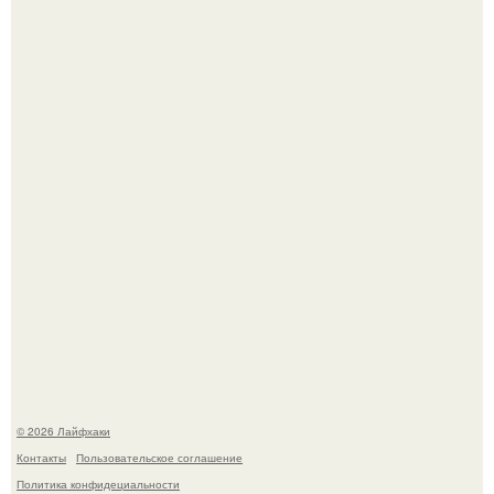
Чем заболела груша и как ее лечить?
В Дубае существует район, который кажется ошибкой
самой реальности.
© 2026 Лайфхаки
Контакты
Пользовательское соглашение
Политика конфидециальности