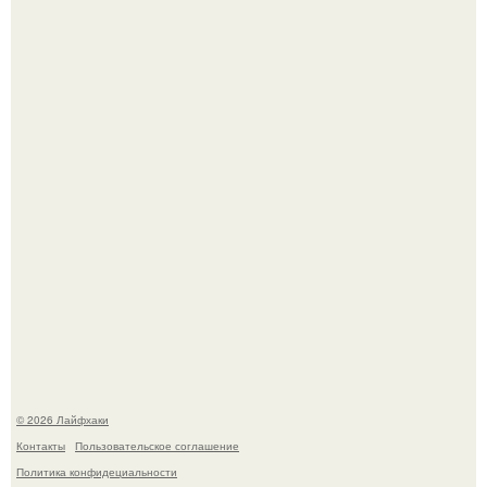
Домашние питомцы способны продлить жизнь своих
хозяев на 6-10 лет.
Одно случайное фото эфиопской девушки Элизабет
деста мгновенно разлетелось по всему интернету и
сделало её новой звездой соцсетей.
© 2026 Лайфхаки
Контакты
Пользовательское соглашение
Политика конфидециальности