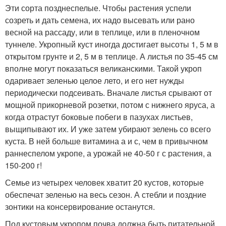
Эти сорта позднеспелые. Чтобы растения успели
созреть и дать семена, их надо высевать или рано
весной на рассаду, или в теплице, или в пленочном
туннеле. Укропный куст иногда достигает высоты 1, 5 м в
открытом грунте и 2, 5 м в теплице. А листья по 35-45 см
вполне могут показаться великанскими. Такой укроп
одаривает зеленью целое лето, и его нет нужды
периодически подсеивать. Вначале листья срывают от
мощной прикорневой розетки, потом с нижнего яруса, а
когда отрастут боковые побеги в пазухах листьев,
выщипывают их. И уже затем убирают зелень со всего
куста. В ней больше витамина а и с, чем в привычном
раннеспелом укропе, а урожай не 40-50 г с растения, а
150-200 г!
Семье из четырех человек хватит 20 кустов, которые
обеспечат зеленью на весь сезон. А стебли и поздние
зонтики на консервирование останутся.
Под кустовым укропом почва должна быть питательной.