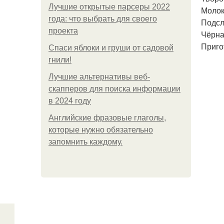
Лучшие открытые парсеры 2022
Молок
года: что выбрать для своего
Подсла
проекта
Чёрна
Приго
Спаси яблоки и груши от садовой
гнили!
Лучшие альтернативы веб-
скапперов для поиска информации
в 2024 году
Английские фразовые глаголы,
которые нужно обязательно
запомнить каждому.