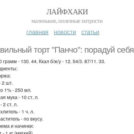
ЛАЙФХАКИ
маленькие, полезные хитрости
главная
новости
статьи
вильный торт "Панчо": порадуй себя
 грамм - 130. 44. Ккал б/ж/у - 12. 54/3. 87/11. 33.
диенты:
оржа:
 2 шт.
о 1% - 250 мл.
я мука - 10 ст. л.
 2 ст. л.
литель - 1 ч. л.
ститель - по вкусу.
рема и начинки:
 - 1 кг (мягкий).