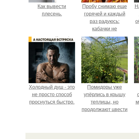
Как вывести
Пробу снимаю еще
Н
плесень.
горячей и каждый
раз радуюсь:
о
кабачки не
развариваются, а
соус получается
густым и
пикантным.
Холодный душ - это
Помидоры уже
не просто способ
упёрлись в крышу
проснуться быстро.
теплицы, но
м
продолжают цвести
как сумасшедшие?