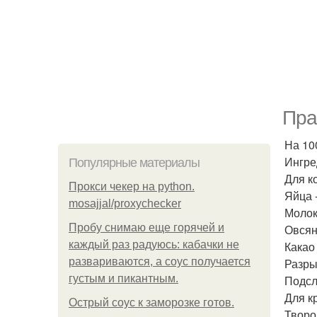
Пра
На 100
Ингре
Популярные материалы
Для к
Прокси чекер на python.
Яйца -
mosajjal/proxychecker
Молок
Пробу снимаю еще горячей и
Овсяна
каждый раз радуюсь: кабачки не
Какао -
развариваются, а соус получается
Разрых
густым и пикантным.
Подсла
Для к
Острый соус к заморозке готов.
Творог