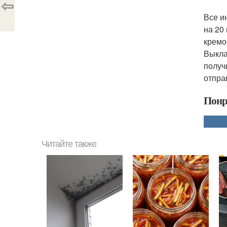
⇦
Все и
на 20
кремо
Выкла
получ
отпра
Понр
Читайте также