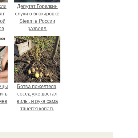
сли
Депутат Горелкин
ят
слухи о блокировке
ной
Steam в России
ов
развеял.
 -
т
мцы
Ботва пожелтела,
ить
сосед уже достал
яев
вилы, и рука сама
тянется копать
картошку.