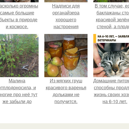
асколько огромны
Надписи для
В том случае, е
самые большие
органайзера
баклажаны сто
бъекты в природе
хорошего
красивой зелё
и космосе.
настроения
стеной, а плод
распечатать. Идеи
почти не видно
"Органайзеров
радоваться ту
Хорошего
нечему.
Настроения" с
примерами
подарочков.
Малина
Из мягких груш
Домашние пито
отплодоносила, и
красивого варенья
способны продл
ногие про неё тут
дольками не
жизнь своих хоз
же забыли до
получится.
на 6-10 лет.
следующего лета.