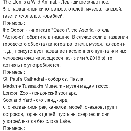
The Lion is a Wild Animal. - Лев - дикое животное.
5. с названиями кинотеатров, отелей, музеев, галерей,
газет и журналов, кораблей.
Примеры:
the Odeon - кинотеатр "Одеон", the Astoria - отель
"Астория", обратите внимание! В случае если в названии
городского объекта (кинотеатра, отеля, музея, галереи и
т. д. ) присутствует название населенного пункта или имя
человека (оканчивающееся на - s или \u2018 s), то
артикль не употребляется.
Примеры:
St. Paul's Cathedral - собор св. Павла.
Madame Tussaud's Museum - музей мадам тюссо.
London Zoo - лондонский зоопарк.
Scotland Yard - скотленд - ярд.
6. с названиями рек, каналов, морей, океанов, групп
островов, горных цепей, пустынь, озер (если они
употребляются без слова Lake.
Примеры: