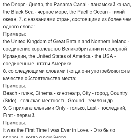
the Dnepr - Днепр, the Panama Canal - панамский канал,
the Black Sea - черное море, the Pacific Ocean - тихий
океан, 7. с названиями стран, состоящими из более чем
одного слова:
Примеры:
the United Kingdom of Great Britain and Northern Ireland -
соединение королевство Великобритании и северной
Ирландии, the United States of America - the USA -
соединенные штаты Америки.
8. cо следующими словами (когда они употребляются в
качестве обстоятельства места:
Примеры:
Beach - пляж, Cinema - кинотеатр, City - город, Country
(Side) - сельская местность, Ground - земля и др.
9. C прилагательными Only - только, Last - последний,
First - первый.
Примеры:
It was the First Time I was Ever in Love. - Это было
впервые, когда я влюбился.