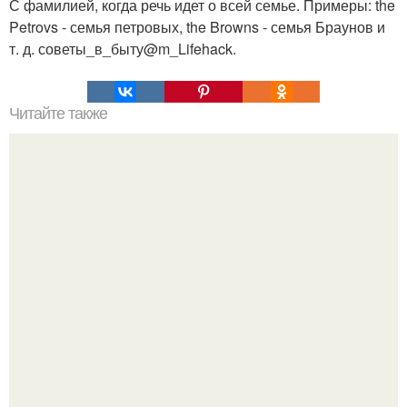
С фамилией, когда речь идет о всей семье. Примеры: the
Petrovs - семья петровых, the Browns - семья Браунов и
т. д. советы_в_быту@m_Lifehack.
Читайте также
Вишнеслива - то ли вишня, то ли слива.