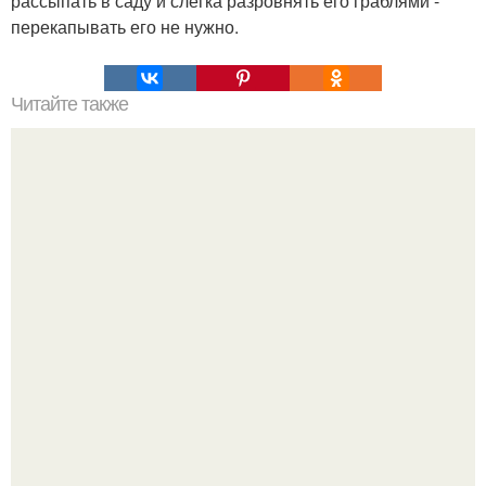
рассыпать в саду и слегка разровнять его граблями -
перекапывать его не нужно.
Читайте также
Что делать на ночевке с подругой. Как устроить весёлую
ночёвку с подружками