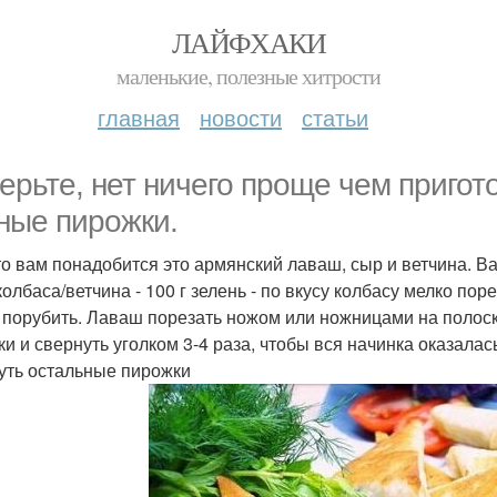
ЛАЙФХАКИ
маленькие, полезные хитрости
главная
новости
статьи
ерьте, нет ничего проще чем пригот
ные пирожки.
то вам понадобится это армянский лаваш, сыр и ветчина. В
колбаса/ветчина - 100 г зелень - по вкусу колбасу мелко пор
 порубить. Лаваш порезать ножом или ножницами на полоск
ки и свернуть уголком 3-4 раза, чтобы вся начинка оказала
уть остальные пирожки