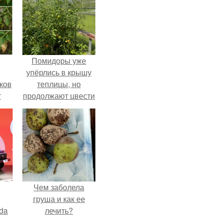
Помидоры уже
упёрлись в крышу
ков
теплицы, но
т
продолжают цвести
как сумасшедшие?
Чем заболела
груша и как ее
da
лечить?