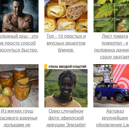
олодный душ - это
Топ - 10 простых и
Лист томата
не просто способ
вкусных рецептов
пожелтел - и
роснуться быстро.
блинов.
половина дачни
сразу хватае
удобрение.
Из мягких груш
Одно случайное
Автоваз
расивого варенья
фото эфиопской
крупнейшее
дольками не
девушки Элизабет
обновление La