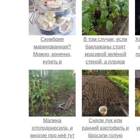
Скумбрия
В том случае, если
Х
маринованная?
баклажаны стоят
Можно, конечно,
красивой зелёной
п
купить в
стеной, а плодов
супермаркете
почти не видно -
готовую
радоваться тут
маринованную
нечему.
скумбрию.
Малина
Сняли лук или
отплодоносила, и
ранний картофель и
к
многие про неё тут
бросили голую