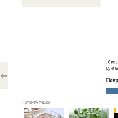
. Ско
буква
⇦
Понр
Читайте также