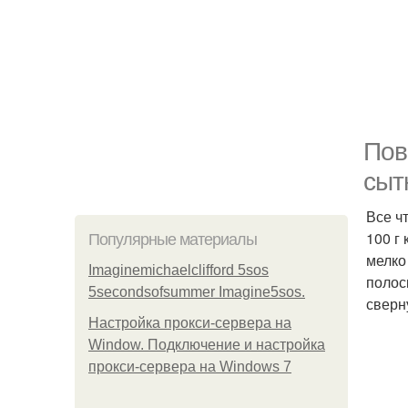
Пов
сыт
Все ч
100 г 
Популярные материалы
мелко
Imaginemichaelclifford 5sos
полос
5secondsofsummer Imagine5sos.
сверн
Настройка прокси-сервера на
Window. Подключение и настройка
прокси-сервера на Windows 7