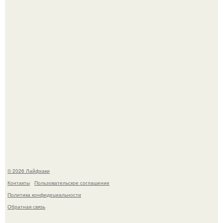
самой реальности.
Академик ран Онищенко призвал россиян не ездить
отдыхать за границу: "Зачем Ездить в Турцию, Когда у
нас в Стране Есть Практически все".
© 2026 Лайфхаки
Контакты
Пользовательское соглашение
Политика конфидециальности
Обратная связь