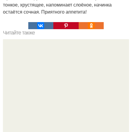
тонкое, хрустящее, напоминает слоёное, начинка
остаётся сочная. Приятного аппетита!
Читайте также
Что делать на ночевке с подругой. Как устроить весёлую
ночёвку с подружками