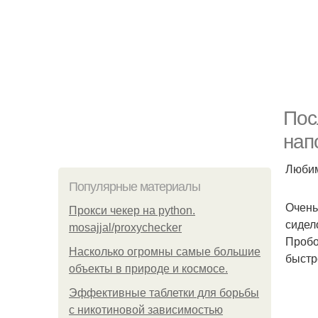
Пос
нап
Любим
Популярные материалы
Очень
Прокси чекер на python.
сидел
mosajjal/proxychecker
Пробо
Насколько огромны самые большие
быстр
объекты в природе и космосе.
Эффективные таблетки для борьбы
с никотиновой зависимостью