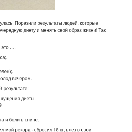
улась. Поразили результаты людей, которые
очередную диету и менять свой образ жизни! Так
 это ….
са;.
лен);.
голод вечером.
В результате:
ощущения диеты.
й!
га и боли в спине.
л мой рекорд - сбросил 18 кг, влез в свои