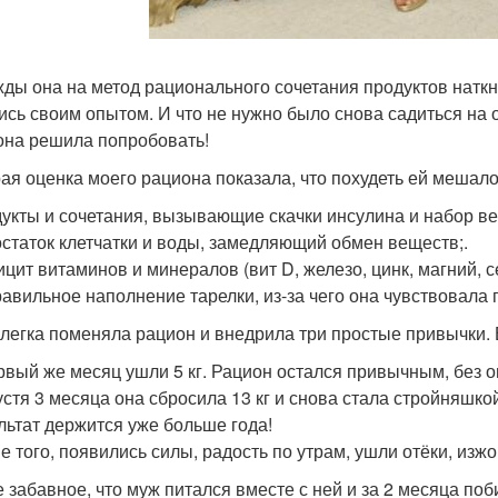
ды она на метод рационального сочетания продуктов наткн
ись своим опытом. И что не нужно было снова садиться на 
 она решила попробовать!
ая оценка моего рациона показала, что похудеть ей мешало
дукты и сочетания, вызывающие скачки инсулина и набор ве
остаток клетчатки и воды, замедляющий обмен веществ;.
ицит витаминов и минералов (вит D, железо, цинк, магний, се
равильное наполнение тарелки, из-за чего она чувствовала 
слегка поменяла рацион и внедрила три простые привычки. 
ервый же месяц ушли 5 кг. Рацион остался привычным, без 
пустя 3 месяца она сбросила 13 кг и снова стала стройняшко
ультат держится уже больше года!
е того, появились силы, радость по утрам, ушли отёки, изжо
 забавное, что муж питался вместе с ней и за 2 месяца поби