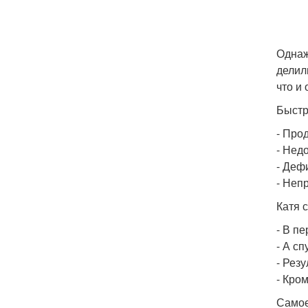
Однаж
делил
что и
Быстр
- Про
- Нед
- Деф
- Неп
Катя 
- В п
- А с
- Рез
- Кром
Самое