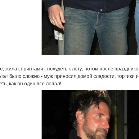
ге, жила спринтами - похудеть к лету, потом после праздни
ьтат было сложно - муж приносил домой сладости, тортики и
ть, как он один все лопал!