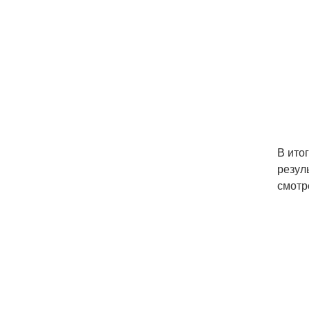
В ито
резул
смотре