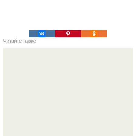
Читайте также
Надписи для органайзера хорошего настроения
распечатать. Идеи "Органайзеров Хорошего
Настроения" с примерами подарочков.