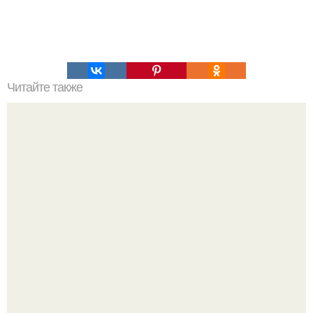
Читайте также
Деревянная клумба. Не всем хочется сажать цветы в
земле на грядках.