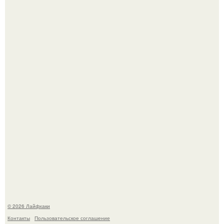
Будущее вселенной через миллионы и миллиарды лет
таит захватывающие тайны.
Чем заболела груша и как ее лечить?
© 2026 Лайфхаки
Контакты
Пользовательское соглашение