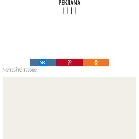
Читайте также
Новость дня! В РФ вступил в силу запрет на
использование летних шин зимой.