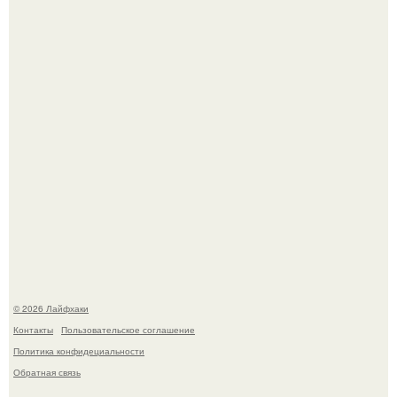
Автоваз крупнейшее обновление Lada Niva Legend за
всю историю представил.
Чем заболела груша и как ее лечить?
© 2026 Лайфхаки
Контакты
Пользовательское соглашение
Политика конфидециальности
Обратная связь