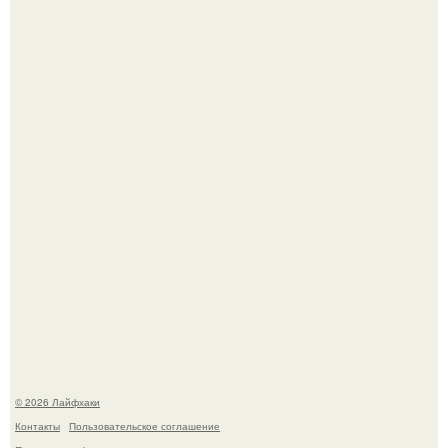
Чем заболела груша и как ее лечить?
В Дубае существует район, который кажется ошибкой
самой реальности.
© 2026 Лайфхаки
Контакты
Пользовательское соглашение