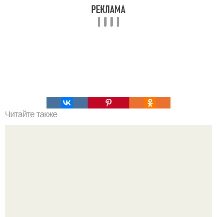
Читайте также
Meizu анонсировала карманные Wi - Fi - роутеры по
цене от $15.