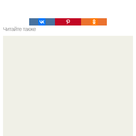
Читайте также
Развитие суперпамяти! Сохрани, чтобы не потерять!