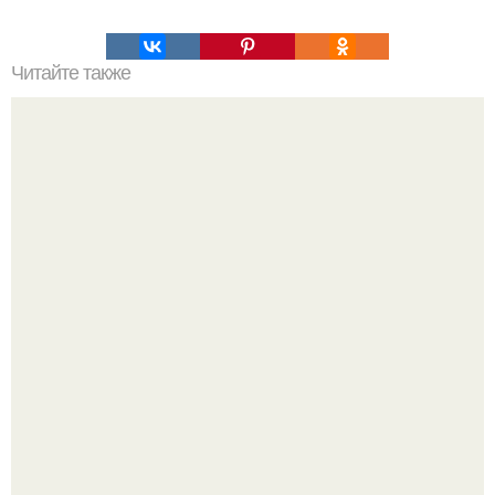
Читайте также
25 мая по адресу ул. пионерская 2 б студия красоты
"Fabra ars" состоится первый черноморский чемпионат
по эпиляции.