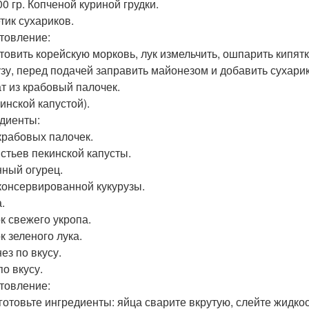
0 гр. Копченой куриной грудки.
тик сухариков.
товление:
товить корейскую морковь, лук измельчить, ошпарить кипят
узу, перед подачей заправить майонезом и добавить сухарик
ат из крабовый палочек.
инской капустой).
диенты:
 крабовых палочек.
истьев пекинской капусты.
нный огурец.
 консервированной кукурузы.
.
ок свежего укропа.
к зеленого лука.
ез по вкусу.
по вкусу.
товление:
дготовьте ингредиенты: яйца сварите вкрутую, слейте жидкос