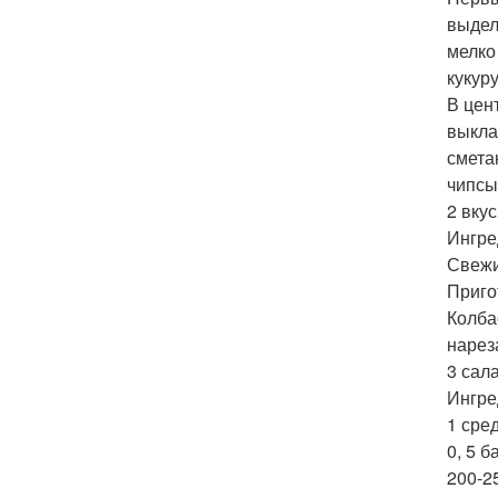
выдел
мелко
кукур
В цен
выкла
смета
чипсы
2 вку
Ингре
Свежий
Приго
Колба
нарез
3 сала
Ингре
1 сре
0, 5 б
200-2