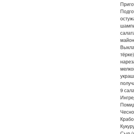
Приго
Подго
остуж
шампи
салат
майон
Выкла
тёрке
нарез
мелко
украш
получ
9 сала
Ингре
Помидо
Чеснок
Крабо
Кукур
Сыр (