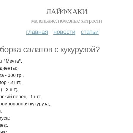
ЛАЙФХАКИ
маленькие, полезные хитрости
главная
новости
статьи
борка салатов с кукурузой?
т "Мечта".
диенты:
а - 300 гр;.
р - 2 шт;.
 - 3 шт;.
ский перец - 1 шт;.
рвированная кукуруза;.
.
оуса:
ез;.
на;.