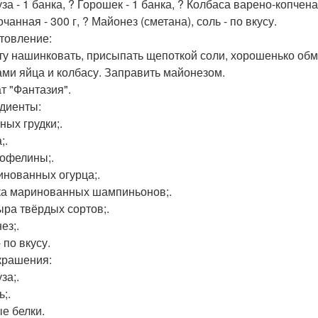
за - 1 банка, ? Горошек - 1 банка, ? Колбаса варено-копченая
чанная - 300 г, ? Майонез (сметана), соль - по вкусу.
товление:
ту нашинковать, присыпать щепоткой соли, хорошенько обмя
ами яйца и колбасу. Заправить майонезом.
ат "Фантазия".
диенты:
ных грудки;.
;.
тофелины;.
инованных огурца;.
ка маринованных шампиньонов;.
сыра твёрдых сортов;.
ез;.
 по вкусу.
крашения:
за;.
;.
е белки.