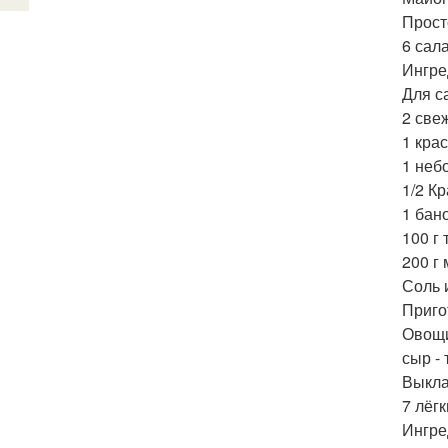
Прост
6 сал
Ингре
Для с
2 све
1 кра
1 неб
1/2 К
1 бан
100 г
200 г
Соль 
Приго
Овощи
сыр -
Выкла
7 лёгк
Ингре