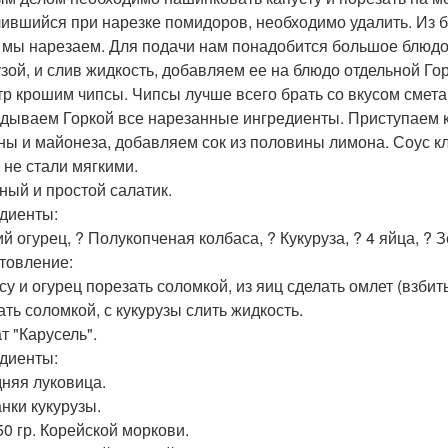
ившийся при нарезке помидоров, необходимо удалить. Из б
 мы нарезаем. Для подачи нам понадобится большое блюдо
узой, и слив жидкость, добавляем ее на блюдо отдельной Гор
тр крошим чипсы. Чипсы лучше всего брать со вкусом смета
дываем Горкой все нарезанные ингредиенты. Приступаем 
ны и майонеза, добавляем сок из половины лимона. Соус к
 не стали мягкими.
сный и простой салатик.
диенты:
 огурец, ? Полукопченая колбаса, ? Кукуруза, ? 4 яйца, ? З
товление:
су и огурец порезать соломкой, из яиц сделать омлет (взбить
ать соломкой, с кукурузы слить жидкость.
т "Карусель".
диенты:
дняя луковица.
анки кукурузы.
50 гр. Корейской моркови.