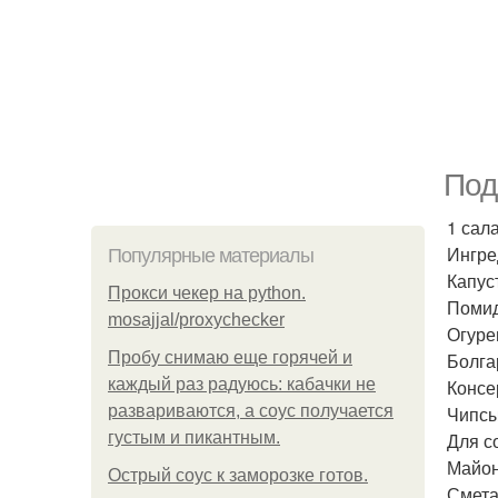
Под
1 сала
Ингре
Популярные материалы
Капуст
Прокси чекер на python.
Помидо
mosajjal/proxychecker
Огурец
Пробу снимаю еще горячей и
Болгар
каждый раз радуюсь: кабачки не
Консе
развариваются, а соус получается
Чипсы
густым и пикантным.
Для с
Майон
Острый соус к заморозке готов.
Смета