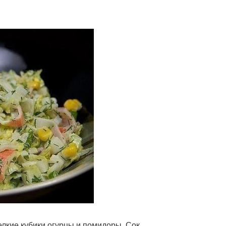
лкие кубики огурцы и помидоры. Сок,