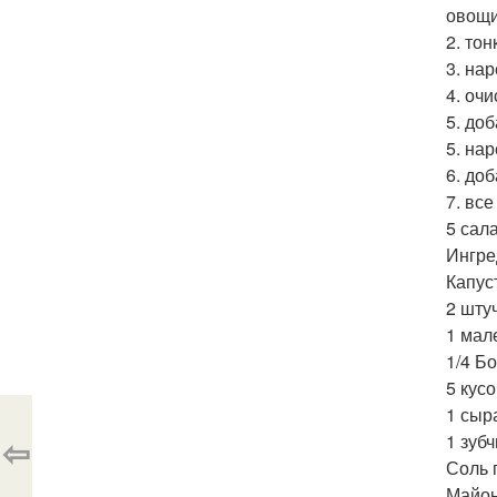
овощи
2. то
3. на
4. очи
5. доб
5. на
6. до
7. вс
5 сал
Ингре
Капус
2 шту
1 мал
1/4 Б
5 кус
1 сыр
⇦
1 зубч
Соль 
Майон