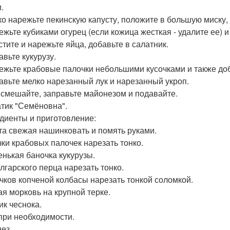
.
нко нарежьте пекинскую капусту, положите в большую миску, 
режьте кубиками огурец (если кожица жесткая - удалите ее) и
стите и нарежьте яйца, добавьте в салатник.
авьте кукурузу.
режьте крабовые палочки небольшими кусочками и также доб
бавьте мелко нарезанный лук и нарезанный укроп.
е смешайте, заправьте майонезом и подавайте.
атик "Семёновна".
диенты и приготовление:
та свежая нашинковать и помять руками.
чки крабовых палочек нарезать тонко.
енькая баночка кукурузы.
олгарского перца нарезать тонко.
очков копченой колбасы нарезать тонкой соломкой.
ая морковь на крупной терке.
ик чеснока.
при необходимости.
ез.