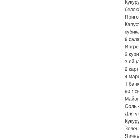
Кукуру
белоко
Приго
Капус
кубик
8 сал
Ингре
2 кури
3 яйца
2 кар
4 мар
1 бан
80 г 
Майон
Соль -
Для у
Кукуру
Зелень
Яичны