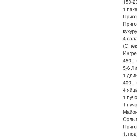
150-20
1 паке
Приго
Приго
кукур
4 сал
(С пек
Ингре
450 г
5-6 Л
1 дли
400 г
4 яйца
1 пуч
1 пучо
Майон
Соль 
Приго
1. по