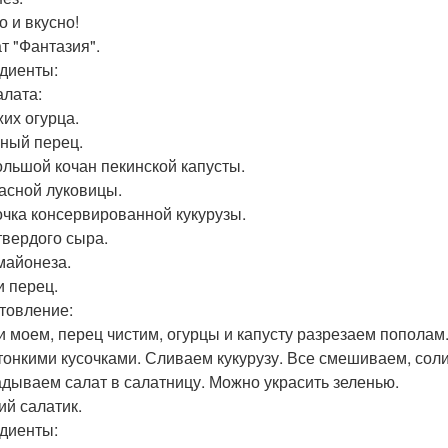
о и вкусно!
ат "Фантазия".
диенты:
алата:
жих огурца.
сный перец.
ольшой кочан пекинской капусты.
расной луковицы.
очка консервированной кукурузы.
 твердого сыра.
 майонеза.
и перец.
товление:
 моем, перец чистим, огурцы и капусту разрезаем пополам.
 тонкими кусочками. Сливаем кукурузу. Все смешиваем, сол
дываем салат в салатницу. Можно украсить зеленью.
ий салатик.
диенты: