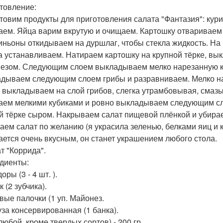
товление:
товим продукты для приготовления салата "Фантазия": кури
аем. Яйца варим вкрутую и очищаем. Картошку отвариваем
ньоны откидываем на дуршлаг, чтобы стекла жидкость. На
а устанавливаем. Натираем картошку на крупной тёрке, в
езом. Следующим слоем выкладываем мелко нарезанную к
дываем следующим слоем грибы и разравниваем. Мелко на
) выкладываем на слой грибов, слегка утрамбовывая, сма
аем мелкими кубиками и ровно выкладываем следующим сл
й тёрке сыром. Накрываем салат пищевой плёнкой и убираем
аем салат по желанию (я украсила зеленью, белками яиц и к
ается очень вкусным, он станет украшением любого стола.
т "Коррида".
диенты:
ры (3 - 4 шт. ).
 (2 зубчика).
вые палочки (1 уп. Майонез.
уза консервированная (1 банка).
любой, кроме твердых сортов) - 200 гр.