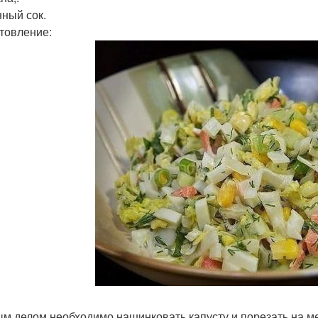
ный сок.
товление:
м делом необходимо нашинковать капусту и порезать на ме