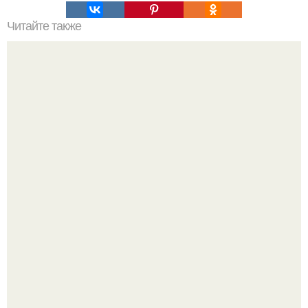
Читайте также
4 упражнения для развития голоса, после которых вас
захотят слушать часами.
В том случае, если баклажаны стоят красивой зелёной