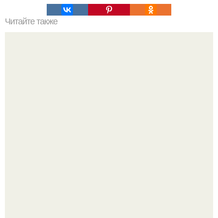
Читайте также
Та самая мерседес.
Депутат Горелкин слухи о блокировке Steam в России
развеял.