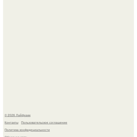
Четыре салата в банках на зиму.
Лист томата пожелтел - и половина дачников сразу
хватает удобрение.
© 2026 Лайфхаки
Контакты
Пользовательское соглашение
Политика конфидециальности