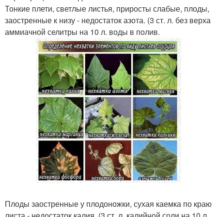
Тонкие плети, светлые листья, приросты слабые, плоды,
заостренные к низу - недостаток азота. (3 ст. л. без верха
аммиачной селитры на 10 л. воды в полив.
Плоды заостренные у плодоножки, сухая каемка по краю
листа - недостаток калия. (3 ст. л. калийной соли на 10 л.