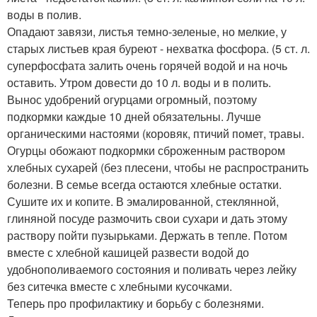
воды в полив.
Опадают завязи, листья темно-зеленые, но мелкие, у
старых листьев края буреют - нехватка фосфора. (5 ст. л.
суперфосфата залить очень горячей водой и на ночь
оставить. Утром довести до 10 л. воды и в полить.
Вынос удобрений огурцами огромный, поэтому
подкормки каждые 10 дней обязательны. Лучше
органическими настоями (коровяк, птичий помет, травы.
Огурцы обожают подкормки сброженным раствором
хлебных сухарей (без плесени, чтобы не распространить
болезни. В семье всегда остаются хлебные остатки.
Сушите их и копите. В эмалированной, стеклянной,
глиняной посуде размочить свои сухари и дать этому
раствору пойти пузырьками. Держать в тепле. Потом
вместе с хлебной кашицей развести водой до
удобнополиваемого состояния и поливать через лейку
без ситечка вместе с хлебными кусочками.
Теперь про профилактику и борьбу с болезнями.