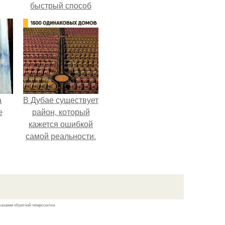
быстрый способ
спрятать вместе с
урожаем гниль,
порезы и больные
клубни.
а
В Дубае существует
е
район, который
кажется ошибкой
самой реальности.
казании обратной гиперссылки.