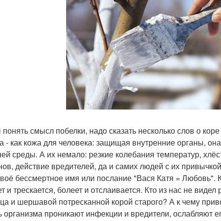
 понять смысл побелки, надо сказать несколько слов о коре 
а - как кожа для человека: защищая внутренние органы, он
ей среды. А их немало: резкие колебания температур, хлёс
нов, действие вредителей, да и самих людей с их привычкой
своё бессмертное имя или послание "Вася Катя = Любовь".
ет и трескается, болеет и отслаивается. Кто из нас не виде
ца и шершавой потресканной корой старого? А к чему привод
ь организма проникают инфекции и вредители, ослабляют е