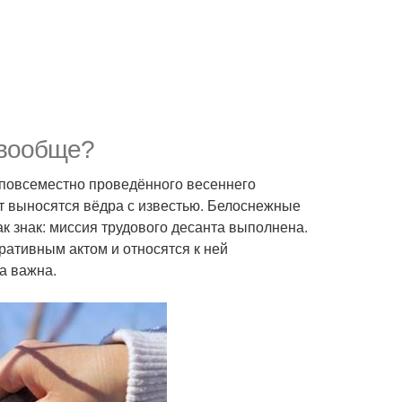
и вообще?
 повсеместно проведённого весеннего
т выносятся вёдра с известью. Белоснежные
ак знак: миссия трудового десанта выполнена.
ративным актом и относятся к ней
а важна.