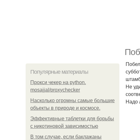
Поб
Побел
суббо
Популярные материалы
штамб
Прокси чекер на python.
Не уд
mosajjal/proxychecker
соотв
Насколько огромны самые большие
Надо 
объекты в природе и космосе.
Эффективные таблетки для борьбы
с никотиновой зависимостью
В том случае, если баклажаны