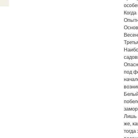
осoбе
Когда 
Опытн
Основ
Весен
Треть
Наибо
садов
Опасн
под ф
начал
возни
Белый
побел
замор
Лишь 
же, к
тогда