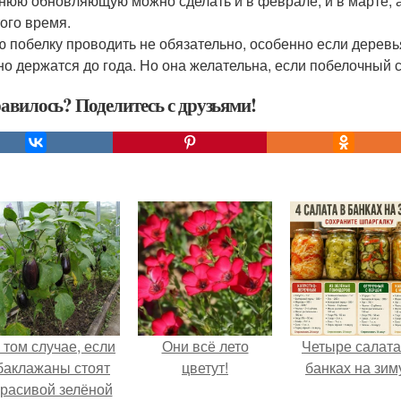
нюю обновляющую можно сделать и в феврале, и в марте, а 
того время.
ю побелку проводить не обязательно, особенно если дерев
но держатся до года. Но она желательна, если побелочный
авилось? Поделитесь с друзьями!
 том случае, если
Они всё лето
Четыре салата
баклажаны стоят
цветут!
банках на зим
красивой зелёной