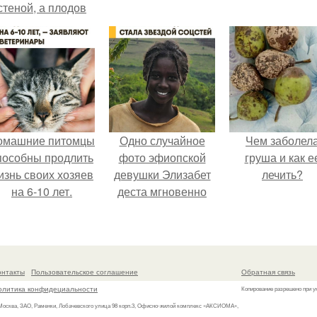
стеной, а плодов
почти не видно -
радоваться тут
нечему.
омашние питомцы
Одно случайное
Чем заболел
пособны продлить
фото эфиопской
груша и как е
изнь своих хозяев
девушки Элизабет
лечить?
на 6-10 лет.
деста мгновенно
разлетелось по
всему интернету и
сделало её новой
звездой соцсетей.
онтакты
Пользовательское соглашение
Обратная связь
олитика конфидециальности
Копирование разрешено при у
 Москва, ЗАО, Раменки, Лобачевского улица 98 корп.3, Офисно-жилой комплекс «АКСИОМА»,