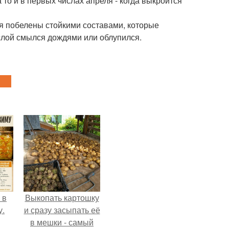
то и в первых числах апреля - когда выкроится
ья побелены стойкими составами, которые
 слой смылся дождями или облупился.
 в
Выкопать картошку
у.
и сразу засыпать её
в мешки - самый