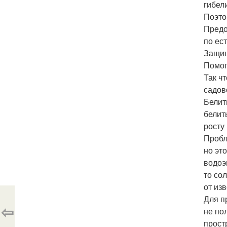
гибел
Поэто
Предо
по ес
Защищ
Помог
Так ч
садов
Белит
белит
росту
Пробл
но эт
водоэ
то со
от изв
Для п
⇦
не по
прост