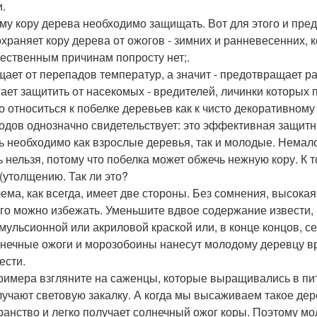
и.
му кору дерева необходимо защищать. Вот для этого и пред
храняет кору дерева от ожогов - зимних и ранневесенних, к
тественным причинам попросту нет;.
ает от перепадов температур, а значит - предотвращает р
ает защитить от насекомых - вредителей, личинки которых 
то относиться к побелке деревьев как к чисто декоративном
одов однозначно свидетельствует: это эффективная защитн
ь необходимо как взрослые деревья, так и молодые. Нема
ь нельзя, потому что побелка может обжечь нежную кору. К т
 (утолщению. Так ли это?
ема, как всегда, имеет две стороны. Без сомнения, высока
ого можно избежать. Уменьшите вдвое содержание извести,
мульсионной или акриловой краской или, в конце концов, с
лнечные ожоги и морозобоины нанесут молодому деревцу 
ести.
римера взгляните на саженцы, которые выращивались в пит
лучают световую закалку. А когда мы высаживаем такое дер
ранство и легко получает солнечный ожог коры. Поэтому м