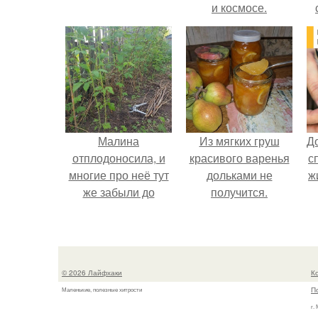
и космосе.
Малина
Из мягких груш
Д
отплодоносила, и
красивого варенья
с
многие про неё тут
дольками не
ж
же забыли до
получится.
следующего лета.
© 2026 Лайфхаки
К
П
Маленькие, полезные хитрости
г.