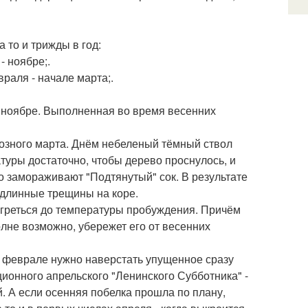
 то и трижды в год:
- ноябре;.
раля - начале марта;.
- ноябре. Выполненная во время весенних
озного марта. Днём небеленый тёмный ствол
атуры достаточно, чтобы дерево проснулось, и
о замораживают "Подтянутый" сок. В результате
 длинные трещины на коре.
нагреться до температуры пробуждения. Причём
олне возможно, убережет его от весенних
в феврале нужно наверстать упущенное сразу
ционного апрельского "Ленинского Субботника" -
й. А если осенняя побелка прошла по плану,