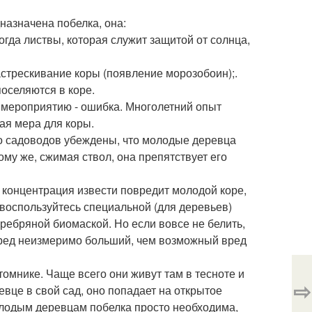
назначена побелка, она:
огда листвы, которая служит защитой от солнца,
астрескивание коры (появление морозобоин);.
поселяются в коре.
у мероприятию - ошибка. Многолетний опыт
ая мера для коры.
ло садоводов убеждены, что молодые деревца
ому же, сжимая ствол, она препятствует его
я концентрация извести повредит молодой коре,
 воспользуйтесь специальной (для деревьев)
еребряной биомаской. Но если вовсе не белить,
вред неизмеримо больший, чем возможный вред
омнике. Чаще всего они живут там в тесноте и
⇨
евце в свой сад, оно попадает на открытое
олодым деревцам побелка просто необходима,