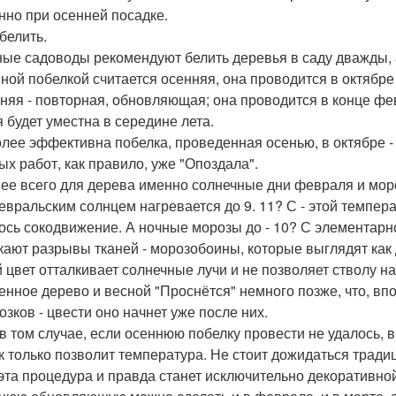
нно при осенней посадке.
белить.
ые садоводы рекомендуют белить деревья в саду дважды, а
ной побелкой считается осенняя, она проводится в октябре 
няя - повторная, обновляющая; она проводится в конце фев
я будет уместна в середине лета.
лее эффективна побелка, проведенная осенью, в октябре 
ых работ, как правило, уже "Опоздала".
ее всего для дерева именно солнечные дни февраля и мор
евральским солнцем нагревается до 9. 11? С - этой темпер
ось сокодвижение. А ночные морозы до - 10? С элементарн
кают разрывы тканей - морозобоины, которые выглядят как
 цвет отталкивает солнечные лучи и не позволяет стволу 
енное дерево и весной "Проснётся" немного позже, что, вп
озков - цвести оно начнет уже после них.
в том случае, если осеннюю побелку провести не удалось, 
ак только позволит температура. Не стоит дожидаться тради
 эта процедура и правда станет исключительно декоративно