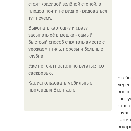
стоят красивой зелёной стеной, а
плодов почти не видно - радоваться
тут нечему.
Выкопать картошку и сразу
засыпать её в мешки - самый
быстрый способ спрятать вместе с
урожаем гниль, порезы и больные
клубни.
Уже нет сил постоянно ругаться со
свекровью.
Чтобы
Как использовать мобильные
дерев
прокси для Вконтакте
внешн
грызу
коре 
грубе
сажен
внутр