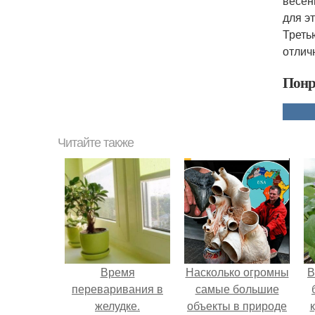
весен
для э
Треть
отлич
Понр
Читайте также
Время
Насколько огромны
В
переваривания в
самые большие
желудке.
объекты в природе