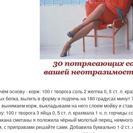
ём основу - корж: 100 г творога соль 2 желтка 0, 5 ст. л. к
ых белка, вылить в форму и подпечь на 180 градусах минут 7
 вынимаем корж, выкладываем на него слоем мойву и стави
у: 100 г творога 3 яйца 0, 5 ст. л. крахмала 1 ч. л. горчицы
акана сметаны я положила чёрный молотый перец, немного зел
, с приправами решайте сами. Добавила буквально 1-2 ст. л