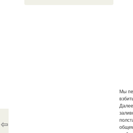
Мы печ
взбит
Далее
заливк
полст
⇦
общем