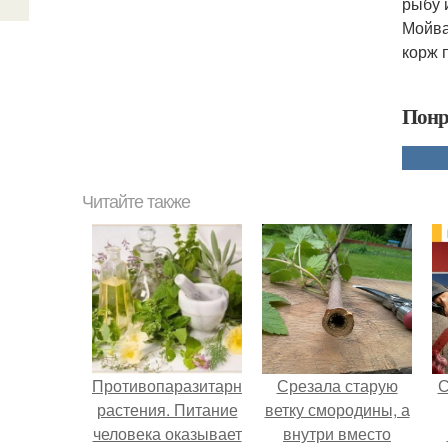
рыбу 
Мойва
корж 
Понр
Читайте также
Противопаразитарные
Срезала старую
С
растения. Питание
ветку смородины, а
человека оказывает
внутри вместо