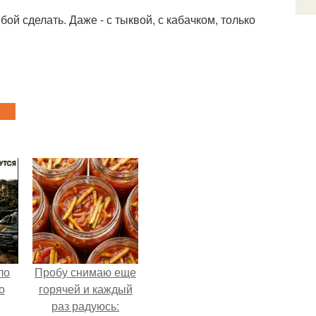
ой сделать. Даже - с тыквой, с кабачком, только
ло
Пробу снимаю еще
о
горячей и каждый
раз радуюсь: