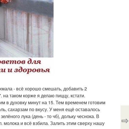
рахмала - всё хорошо смешать, добавить 2
. на таком корже я делаю пиццу, кстати.
м в духовку минут на 15. Тем временем готовим
 соль, сахарзам по вкусу. У меня ещё оставалось
ёного лука (день - то чб), дольку чеснока. В
⇨
. молока и всё взбила. Залить этим сверху нашу