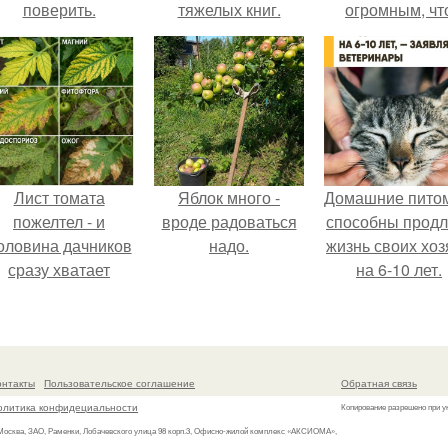
поверить.
тяжелых книг.
огромным, чт
многие истории
нём звучат ка
вымысел.
Лист томата
Яблок много -
Домашние пито
пожелтел - и
вроде радоваться
способны продл
оловина дачников
надо.
жизнь своих хоз
сразу хватает
на 6-10 лет.
удобрение.
онтакты
Пользовательское соглашение
Обратная связь
олитика конфидециальности
Копирование разрешено при у
 Москва, ЗАО, Раменки, Лобачевского улица 98 корп.3, Офисно-жилой комплекс «АКСИОМА»,