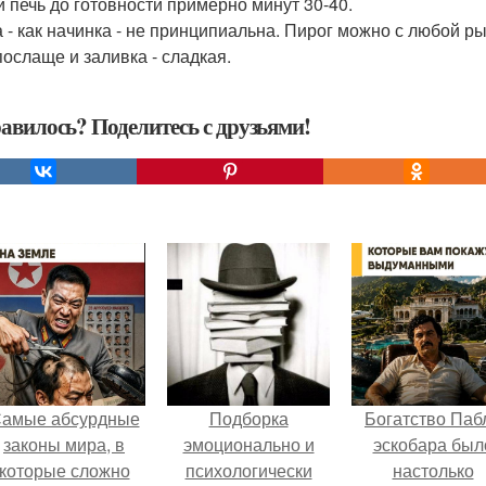
и печь до готовности примерно минут 30-40.
 - как начинка - не принципиальна. Пирог можно с любой рыб
послаще и заливка - сладкая.
авилось? Поделитесь с друзьями!
амые абсурдные
Подборка
Богатство Паб
законы мира, в
эмоционально и
эскобара был
которые сложно
психологически
настолько