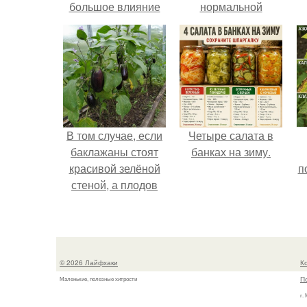
большое влияние
нормальной
на здоровье.
светлой
сердцевины
оказалась чёрная
пустота.
В том случае, если
Четыре салата в
баклажаны стоят
банках на зиму.
красивой зелёной
п
стеной, а плодов
почти не видно -
радоваться тут
нечему.
© 2026 Лайфхаки
К
П
Маленькие, полезные хитрости
г.