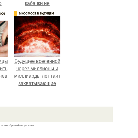
о
кабачки не
 о
развариваются, а
к
соус получается
густым и
пикантным.
мцы
Будущее вселенной
ить
через миллионы и
яев
миллиарды лет таит
захватывающие
тайны.
казании обратной гиперссылки.